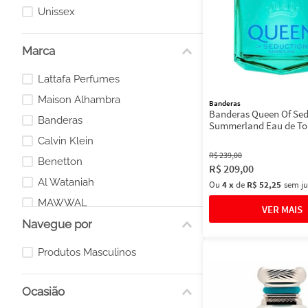
Unissex
Marca
Lattafa Perfumes
Maison Alhambra
Banderas
Banderas Queen Of Sed
Banderas
Summerland Eau de Toil
Perfume Feminino
Calvin Klein
R$
239
,
00
Benetton
R$
209
,
00
Al Wataniah
Ou
4
x
de
R$ 52,25
sem ju
MAWWAL
Navegue por
Al Absar
Adolfo Dominguez
Produtos Masculinos
Marina de Bourbon
Ocasião