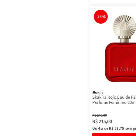
-
14%
Shakira
Skakira Rojo Eau de Pa
Perfume Feminino 80m
R$
249
,
00
R$
215
,
00
Ou
4
x
de
R$ 53,75
sem ju