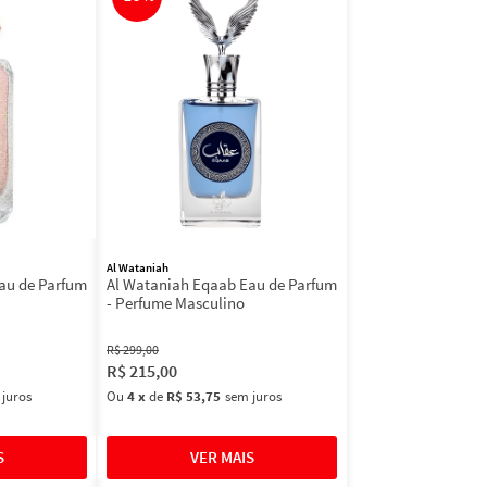
Al Wataniah
au de Parfum
Al Wataniah Eqaab Eau de Parfum
- Perfume Masculino
R$
299
,
00
R$
215
,
00
 juros
Ou
4
x
de
R$ 53,75
sem juros