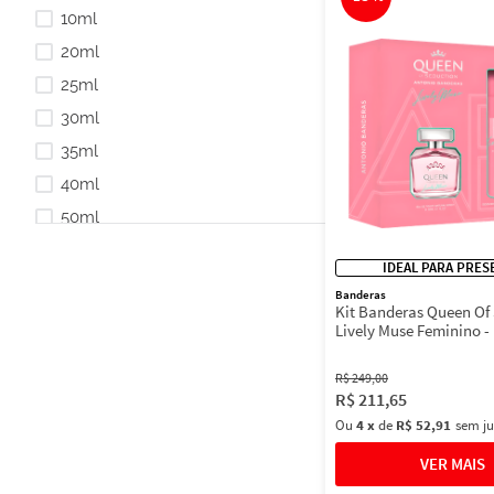
10ml
20ml
25ml
30ml
35ml
40ml
50ml
60ml
IDEAL PARA PRES
75ml
Banderas
Kit Banderas Queen Of
80ml
Lively Muse Feminino -
Deo 150ml
R$
249
,
00
R$
211
,
65
Ou
4
x
de
R$ 52,91
sem ju