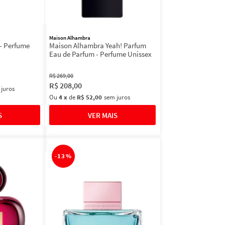
Maison Alhambra
- Perfume
Maison Alhambra Yeah! Parfum
Eau de Parfum - Perfume Unissex
R$
269
,
00
R$
208
,
00
 juros
Ou
4
x
de
R$ 52,00
sem juros
-
13%