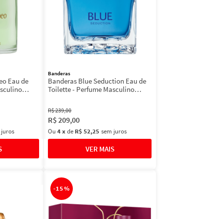
Banderas
eo Eau de
Banderas Blue Seduction Eau de
asculino
Toilette - Perfume Masculino
100ml
R$
239
,
00
R$
209
,
00
 juros
Ou
4
x
de
R$ 52,25
sem juros
-
15%