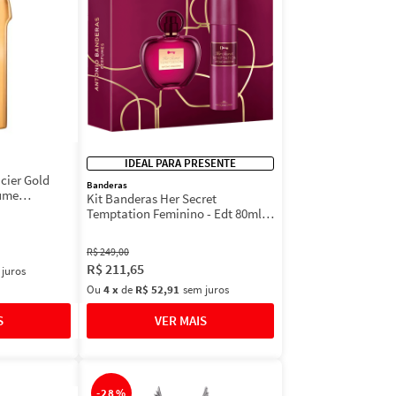
IDEAL PARA PRESENTE
cier Gold
Banderas
fume
Kit Banderas Her Secret
Temptation Feminino - Edt 80ml +
Deo 150ml
R$
249
,
00
R$
211
,
65
 juros
Ou
4
x
de
R$ 52,91
sem juros
-
28%