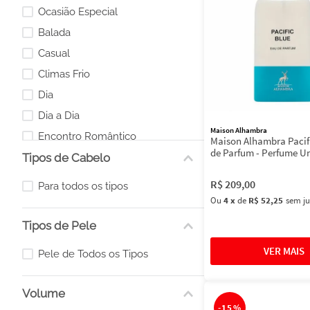
Ocasião Especial
Balada
Casual
Climas Frio
Dia
Dia a Dia
Maison Alhambra
Encontro Romântico
Maison Alhambra Pacif
de Parfum - Perfume U
Tipos de Cabelo
Encontros
Eventos Especiais
R$
209
,
00
Para todos os tipos
Eventos Esportivos
Ou
4
x
de
R$ 52,25
sem ju
Tipos de Pele
Pele de Todos os Tipos
Volume
-
15%