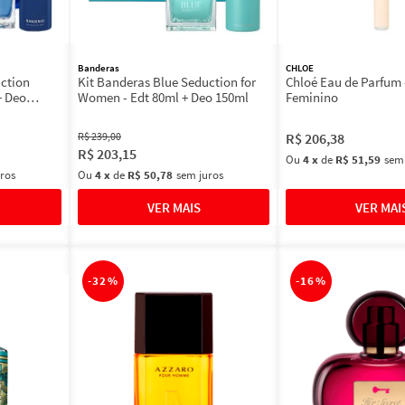
Banderas
CHLOE
uction
Kit Banderas Blue Seduction for
Chloé Eau de Parfum 
+ Deo
Women - Edt 80ml + Deo 150ml
Feminino
R$
239
,
00
R$
206
,
38
R$
203
,
15
Ou
4
x
de
R$ 51,59
sem
ros
Ou
4
x
de
R$ 50,78
sem juros
-
32%
-
16%