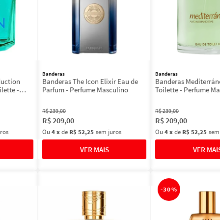
Banderas
Banderas
uction
Banderas The Icon Elixir Eau de
Banderas Mediterrán
ette -
Parfum - Perfume Masculino
Toilette - Perfume M
100ml
R$
239
,
00
R$
239
,
00
R$
209
,
00
R$
209
,
00
ros
Ou
4
x
de
R$ 52,25
sem juros
Ou
4
x
de
R$ 52,25
sem
-
30%