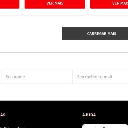
*Ao concluir você aceitará nossos
termos de uso
e
política de privacidade.
CAS
AJUDA