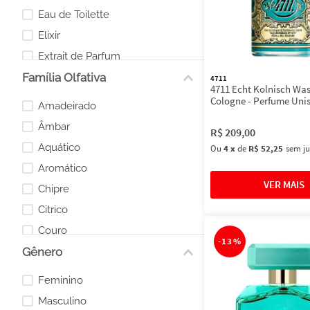
Eau de Toilette
Elixir
Extrait de Parfum
Família Olfativa
Parfum
4711
4711 Echt Kolnisch Was
Cologne - Perfume Uni
Amadeirado
Âmbar
R$
209
,
00
Aquático
Ou
4
x
de
R$ 52,25
sem ju
Aromático
Chipre
Citrico
Couro
-
13%
Gênero
Floral
Frutal
Feminino
Oriental
Masculino