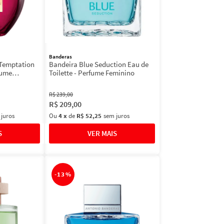
Banderas
 Temptation
Bandeira Blue Seduction Eau de
fume
Toilette - Perfume Feminino
R$
239
,
00
R$
209
,
00
 juros
Ou
4
x
de
R$ 52,25
sem juros
-
13%