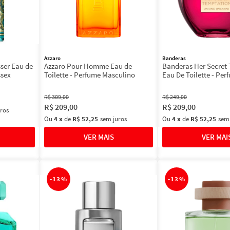
Azzaro
Banderas
ser Eau de
Azzaro Pour Homme Eau de
Banderas Her Secret
ssex
Toilette - Perfume Masculino
Eau De Toilette - Per
Feminino 80ml
R$
309
,
00
R$
249
,
00
R$
209
,
00
R$
209
,
00
ros
Ou
4
x
de
R$ 52,25
sem juros
Ou
4
x
de
R$ 52,25
sem
-
13%
-
13%