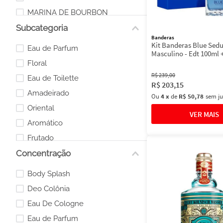
MARINA DE BOURBON
Subcategoria
Infantil
Banderas
HUGO BOSS
Kit Banderas Blue Sed
Eau de Parfum
Masculino - Edt 100ml 
BENETTON
150ml
Floral
R$
239
,
00
Eau de Toilette
R$
203
,
15
Amadeirado
Ou
4
x
de
R$ 50,78
sem ju
Oriental
Aromático
Frutado
Concentração
Kits Presentes
Cítrico
Body Splash
Colônia
Deo Colônia
Eau De Cologne
Eau de Parfum