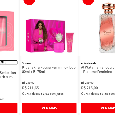
ENTE
Shakira
Al Wataniah
Kit Shakira Fucsia Feminino - Edp
Al Wataniah Shouq E
80ml + Bl 75ml
- Perfume Feminino
 Seduction
 Edt 80ml +
R$
249
,
00
R$
299
,
00
R$
211
,
65
R$
215
,
00
Ou
4
x
de
R$ 52,91
sem juros
Ou
4
x
de
R$ 53,75
sem
ros