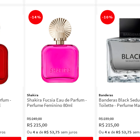
-
14%
-
10%
Shakira
Banderas
rfum -
Shakira Fucsia Eau de Parfum -
Banderas Black Sedu
l
Perfume Feminino 80ml
Toilette - Perfume M
R$
249
,
00
R$
239
,
00
R$
215
,
00
R$
215
,
00
ros
Ou
4
x
de
R$ 53,75
sem juros
Ou
4
x
de
R$ 53,75
sem