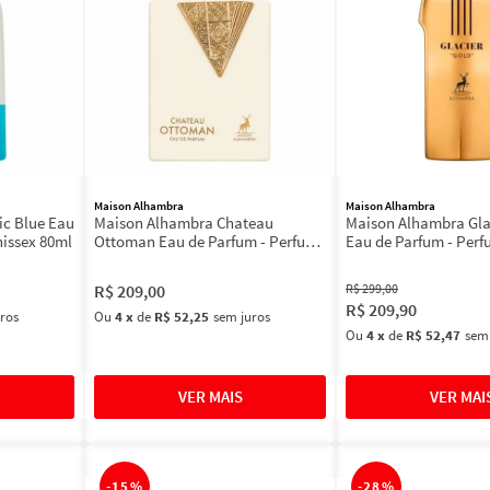
Maison Alhambra
Maison Alhambra
ic Blue Eau
Maison Alhambra Chateau
Maison Alhambra Gla
nissex 80ml
Ottoman Eau de Parfum - Perfume
Eau de Parfum - Per
Unissex 100ml
Masculino
R$
209
,
00
R$
299
,
00
R$
209
,
90
ros
Ou
4
x
de
R$ 52,25
sem juros
Ou
4
x
de
R$ 52,47
sem
-
15%
-
28%