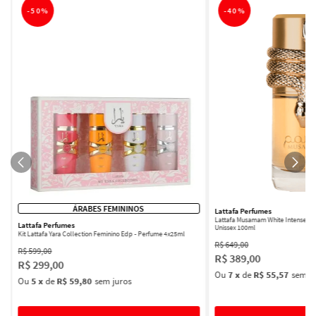
-
50%
-
40%
ÁRABES FEMININOS
Lattafa Perfumes
Lattafa Musamam White Intense Ea
Lattafa Perfumes
Unissex 100ml
Kit Lattafa Yara Collection Feminino Edp - Perfume 4x25ml
R$
649
,
00
R$
599
,
00
R$
389
,
00
R$
299
,
00
Ou
7
x
de
R$ 55,57
sem ju
Ou
5
x
de
R$ 59,80
sem juros