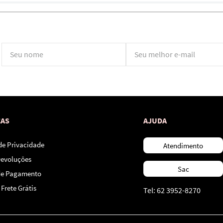
*Ao concluir você aceitará nossos
termos de uso
e
política de privacidade.
CAS
AJUDA
 de Privacidade
Atendimento
Devoluções
Sac
de Pagamento
Frete Grátis
Tel: 62 3952-8270