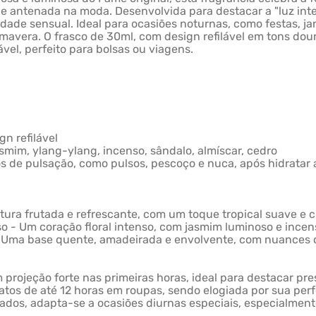
e e antenada na moda. Desenvolvida para destacar a "luz int
ade sensual. Ideal para ocasiões noturnas, como festas, jan
vera. O frasco de 30ml, com design refilável em tons dour
el, perfeito para bolsas ou viagens.
gn refilável
smim, ylang-ylang, incenso, sândalo, almíscar, cedro
s de pulsação, como pulsos, pescoço e nuca, após hidratar a
ra frutada e refrescante, com um toque tropical suave e cí
o - Um coração floral intenso, com jasmim luminoso e ince
- Uma base quente, amadeirada e envolvente, com nuances 
projeção forte nas primeiras horas, ideal para destacar pr
relatos de até 12 horas em roupas, sendo elogiada por sua p
ticados, adapta-se a ocasiões diurnas especiais, especialme