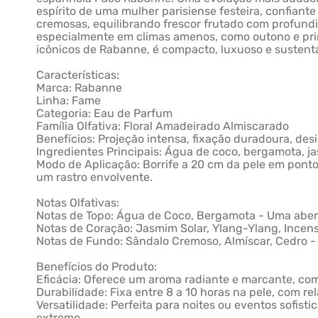
espírito de uma mulher parisiense festeira, confiant
cremosas, equilibrando frescor frutado com profundid
especialmente em climas amenos, como outono e prima
icônicos de Rabanne, é compacto, luxuoso e sustentáv
Características:
Marca: Rabanne
Linha: Fame
Categoria: Eau de Parfum
Família Olfativa: Floral Amadeirado Almiscarado
Benefícios: Projeção intensa, fixação duradoura, desi
Ingredientes Principais: Água de coco, bergamota, ja
Modo de Aplicação: Borrife a 20 cm da pele em ponto
um rastro envolvente.
Notas Olfativas:
Notas de Topo: Água de Coco, Bergamota - Uma abertu
Notas de Coração: Jasmim Solar, Ylang-Ylang, Incens
Notas de Fundo: Sândalo Cremoso, Almíscar, Cedro 
Benefícios do Produto:
Eficácia: Oferece um aroma radiante e marcante, com 
Durabilidade: Fixa entre 8 a 10 horas na pele, com 
Versatilidade: Perfeita para noites ou eventos sofis
extremo.