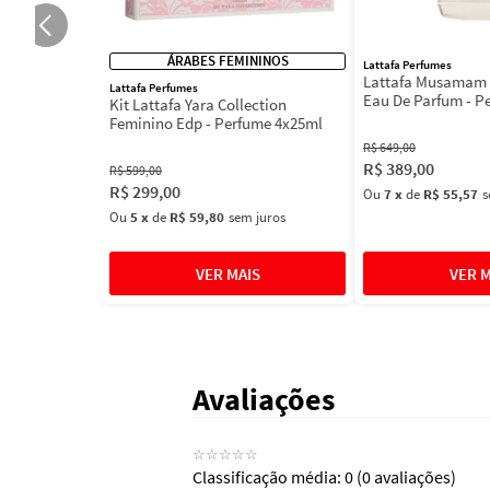
ÁRABES FEMININOS
Lattafa Perfumes
Lattafa Musamam 
Lattafa Perfumes
Eau De Parfum - P
Kit Lattafa Yara Collection
100ml
Feminino Edp - Perfume 4x25ml
R$
649
,
00
R$
389
,
00
R$
599
,
00
R$
299
,
00
Ou
7
x
de
R$ 55,57
s
Ou
5
x
de
R$ 59,80
sem juros
Avaliações
☆
☆
☆
☆
☆
Classificação média: 0
(0 avaliações)