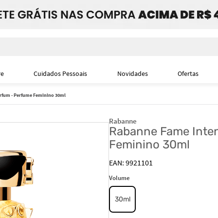
i
re
Cuidados Pessoais
Novidades
Ofertas
rfum - Perfume Feminino 30ml
Rabanne
Rabanne Fame Inten
Feminino 30ml
9921101
Volume
30ml