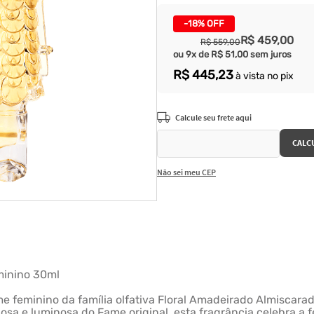
-
18%
OFF
R$
459
,
00
R$
559
,
00
ou
9
x de
R$
51
,
00
sem juros
R$
445
,
23
à vista no pix
Não sei meu CEP
minino 30ml
 feminino da família olfativa Floral Amadeirado Almiscar
a e luminosa do Fame original, esta fragrância celebra a 