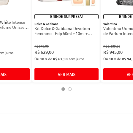
BRINDE SURPRESA!
BRINDE
White Intense
Dolce & Gabbana
Valentino
erfume Unissex
Kit Dolce & Gabbana Devotion
Valentino Uomo
Feminino - Edp 50ml + 10ml +
de Parfum Inten
Máscara 3ml
Masculino
R$
949
,
00
R$
1
.
139
,
00
R$
629
,
00
R$
945
,
00
em juros
Ou
10
x
de
R$ 62,90
sem juros
Ou
10
x
de
R$ 94,