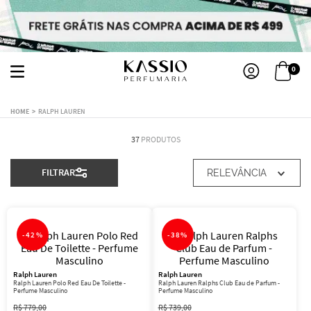
0
RALPH LAUREN
37
PRODUTOS
FILTRAR
RELEVÂNCIA
-
42%
-
38%
Ralph Lauren
Ralph Lauren
Ralph Lauren Polo Red Eau De Toilette -
Ralph Lauren Ralphs Club Eau de Parfum -
Perfume Masculino
Perfume Masculino
R$
779
,
00
R$
739
,
00