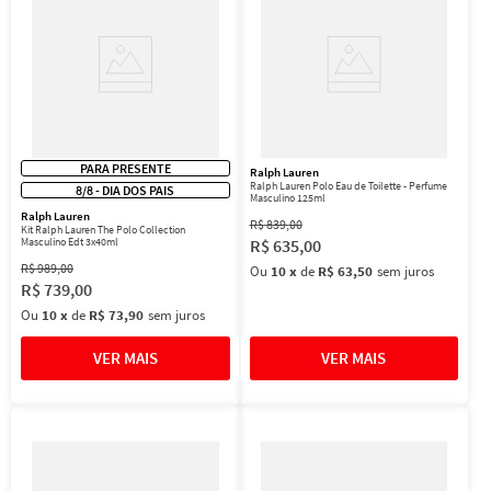
PARA PRESENTE
Ralph Lauren
Ralph Lauren Polo Eau de Toilette - Perfume
8/8 - DIA DOS PAIS
Masculino 125ml
Ralph Lauren
R$
839
,
00
Kit Ralph Lauren The Polo Collection
Masculino Edt 3x40ml
R$
635
,
00
R$
989
,
00
Ou
10
x
de
R$ 63,50
sem juros
R$
739
,
00
Ou
10
x
de
R$ 73,90
sem juros