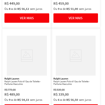
R$
449
,
00
R$
459
,
00
Ou
8
x
de
R$ 56,12
sem juros
Ou
9
x
de
R$ 51,00
sem juros
Ralph Lauren
Ralph Lauren
Ralph Lauren Polo 67 Eau de Toilette -
Ralph Lauren Polo 67 Eau de Toilette -
Perfume Masculino
Perfume Masculino
R$
779
,
00
R$
539
,
00
R$
489
,
00
R$
339
,
00
Ou
9
x
de
R$ 54,33
sem juros
Ou
6
x
de
R$ 56,50
sem juros