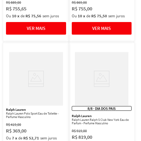
R$
889
,
00
R$
869
,
00
R$
755
,
65
R$
755
,
00
Ou
10
x
de
R$ 75,56
sem juros
Ou
10
x
de
R$ 75,50
sem juros
8/8 - DIA DOS PAIS
Ralph Lauren
Ralph Lauren Polo Sport Eau de Toilette -
Ralph Lauren
Perfume Masculino
Ralph Lauren Ralph S Club New York Eau de
Parfum - Perfume Masculino
R$
419
,
00
R$
369
,
00
R$
919
,
00
R$
819
,
00
Ou
7
x
de
R$ 52,71
sem juros