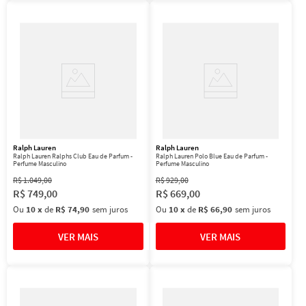
Ralph Lauren
Ralph Lauren
Ralph Lauren Ralphs Club Eau de Parfum -
Ralph Lauren Polo Blue Eau de Parfum -
Perfume Masculino
Perfume Masculino
R$
1
.
049
,
00
R$
929
,
00
R$
749
,
00
R$
669
,
00
Ou
10
x
de
R$ 74,90
sem juros
Ou
10
x
de
R$ 66,90
sem juros