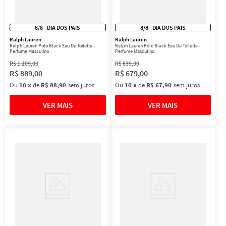
8/8 - DIA DOS PAIS
8/8 - DIA DOS PAIS
Ralph Lauren
Ralph Lauren
Ralph Lauren Polo Black Eau De Toilette -
Ralph Lauren Polo Black Eau De Toilette -
Perfume Masculino
Perfume Masculino
R$
1
.
109
,
00
R$
839
,
00
R$
889
,
00
R$
679
,
00
Ou
10
x
de
R$ 88,90
sem juros
Ou
10
x
de
R$ 67,90
sem juros