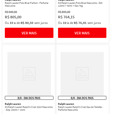
Ralph Lauren Polo Blue Parfum - Perfume
Kit Ralph Lauren Polo Blue Masculino - Edt
Masculino
125ml + 40ml + Des 75g
R$
949
,
00
R$
899
,
00
R$
805
,
00
R$
764
,
15
Ou
10
x
de
R$ 80,50
sem juros
Ou
10
x
de
R$ 76,41
sem juros
8/8 - DIA DOS PAIS
8/8 - DIA DOS PAIS
Ralph Lauren
Ralph Lauren
Kit Ralph Lauren Ralph's Club 2024 Masculino
Ralph Lauren Ralph's Club Eau de Toilette -
- Edp 100ml + 10ml
Perfume Masculino