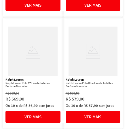
Ralph Lauren
Ralph Lauren
Ralph Lauren Polo 67 Eau de Toilette -
Ralph Lauren Polo Blue Eau de Toilette -
Perfume Masculino
Perfume Masculino
R$
839
,
00
R$
839
,
00
R$
569
,
00
R$
579
,
00
Ou
10
x
de
R$ 56,90
sem juros
Ou
10
x
de
R$ 57,90
sem juros