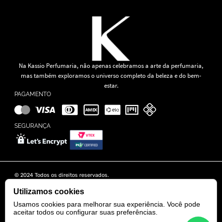
Na Kassio Perfumaria, não apenas celebramos a arte da perfumaria,
mas também exploramos o universo completo da beleza e do bem-
estar.
PAGAMENTO
SEGURANÇA
© 2024 Todos os direitos reservados.
KASSIO MOREIRA GRANADO LTDA | CNPJ: 11.647.490/0001-39
Rua Tapajós n° 481- Edifício B&B Business - 7° Andar - Vila Brasília -
Utilizamos cookies
Goiânia - GO
Usamos cookies para melhorar sua experiência. Você pode
aceitar todos ou configurar suas preferências.