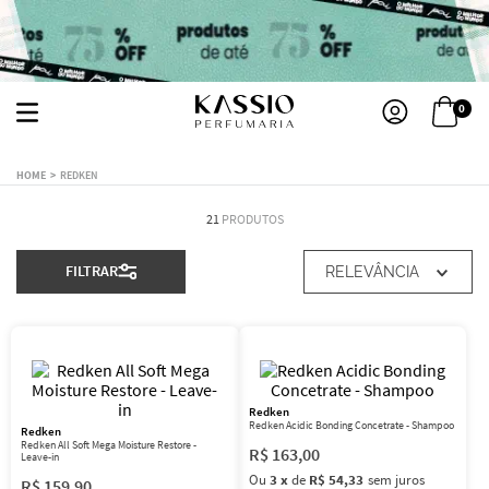
0
REDKEN
21
PRODUTOS
FILTRAR
RELEVÂNCIA
Redken
Redken Acidic Bonding Concetrate - Shampoo
Redken
Redken All Soft Mega Moisture Restore -
R$
163
,
00
Leave-in
Ou
3
x
de
R$ 54,33
sem juros
R$
159
,
90