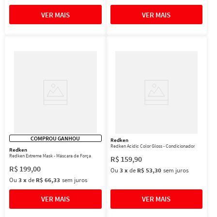
COMPROU GANHOU
Redken
Redken Acidic Color Gloss - Condicionador
Redken
Redken Extreme Mask - Máscara de Força
R$
159
,
90
R$
199
,
00
Ou
3
x
de
R$ 53,30
sem juros
Ou
3
x
de
R$ 66,33
sem juros