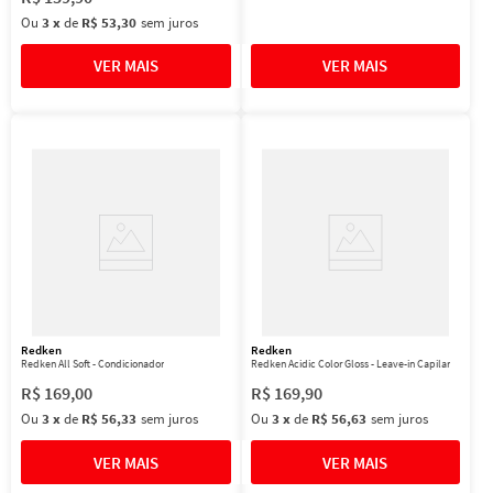
Ou
3
x
de
R$ 53,30
sem juros
Redken
Redken
Redken All Soft - Condicionador
Redken Acidic Color Gloss - Leave-in Capilar
R$
169
,
00
R$
169
,
90
Ou
3
x
de
R$ 56,33
sem juros
Ou
3
x
de
R$ 56,63
sem juros