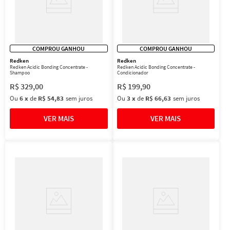
COMPROU GANHOU
COMPROU GANHOU
Redken
Redken
Redken Acidic Bonding Concentrate -
Redken Acidic Bonding Concentrate -
Shampoo
Condicionador
R$
329
,
00
R$
199
,
90
Ou
6
x
de
R$ 54,83
sem juros
Ou
3
x
de
R$ 66,63
sem juros