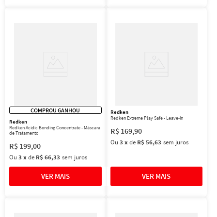
COMPROU GANHOU
Redken
Redken Extreme Play Safe - Leave-in
Redken
Redken Acidic Bonding Concentrate - Máscara
R$
169
,
90
de Tratamento
Ou
3
x
de
R$ 56,63
sem juros
R$
199
,
00
Ou
3
x
de
R$ 66,33
sem juros