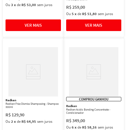
Ou
3
x
de
R$ 53,00
sem juros
R$
259
,
00
Ou
5
x
de
R$ 51,80
sem juros
COMPROU GANHOU
Redken
Redken Frizz Dismiss Shampooing - Shampoo
Redken
300ml
Redken Acidic Bonding Concentrate -
Condicionador
R$
129
,
90
R$
349
,
00
Ou
2
x
de
R$ 64,95
sem juros
Ou
6
x
de
R$ 58,16
sem juros