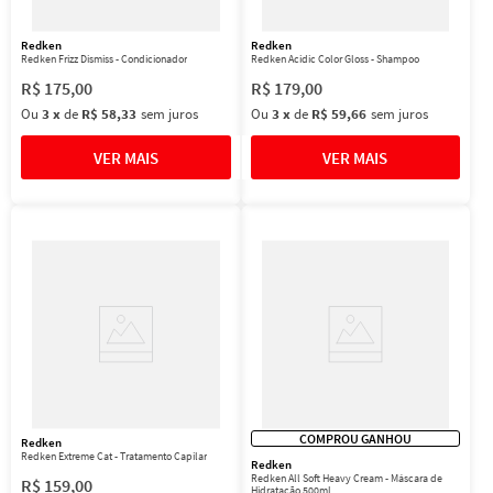
Redken
Redken
Redken Frizz Dismiss - Condicionador
Redken Acidic Color Gloss - Shampoo
R$
175
,
00
R$
179
,
00
Ou
3
x
de
R$ 58,33
sem juros
Ou
3
x
de
R$ 59,66
sem juros
COMPROU GANHOU
Redken
Redken Extreme Cat - Tratamento Capilar
Redken
Redken All Soft Heavy Cream - Máscara de
R$
159
,
00
Hidratação 500ml