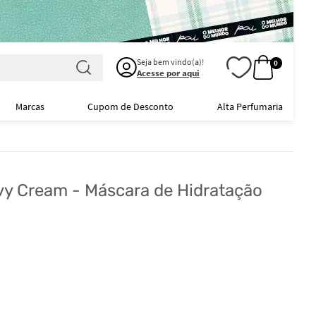
Seja bem vindo(a)!
0
Acesse por aqui
Marcas
Cupom de Desconto
Alta Perfumaria
vy Cream - Máscara de Hidratação