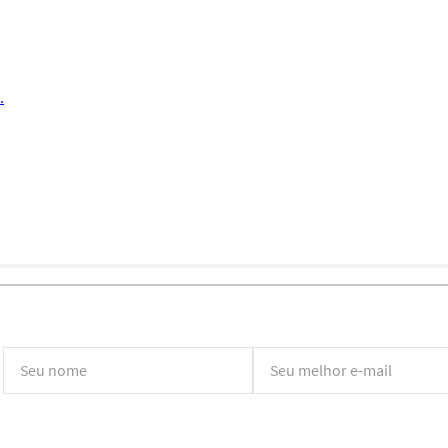
.
*Ao concluir você aceitará nossos
termos de uso
e
política de privacidade.