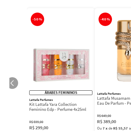
-
50%
-
40%
ÁRABES FEMININOS
Lattafa Perfumes
Lattafa Musamam 
Lattafa Perfumes
Eau De Parfum - P
Kit Lattafa Yara Collection
100ml
Feminino Edp - Perfume 4x25ml
R$
649
,
00
R$
389
,
00
R$
599
,
00
R$
299
,
00
Ou
7
x
de
R$ 55,57
s