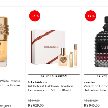
-
34%
-
17%
BRINDE SURPRESA!
BRINDE
White Intense
Dolce & Gabbana
Valentino
erfume Unissex
Kit Dolce & Gabbana Devotion
Valentino Uomo
Feminino - Edp 50ml + 10ml +
de Parfum Inten
Máscara 3ml
Masculino
R$
949
,
00
R$
1
.
139
,
00
R$
629
,
00
R$
945
,
00
em juros