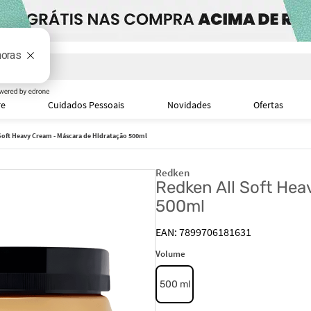
i
re
Cuidados Pessoais
Novidades
Ofertas
Soft Heavy Cream - Máscara de Hidratação 500ml
Redken
Redken All Soft Hea
500ml
7899706181631
Volume
500 ml