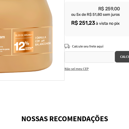
R$
259
,
00
ou
5
x de
R$
51
,
80
sem juros
R$
251
,
23
à vista no pix
Não sei meu CEP
NOSSAS RECOMENDAÇÕES