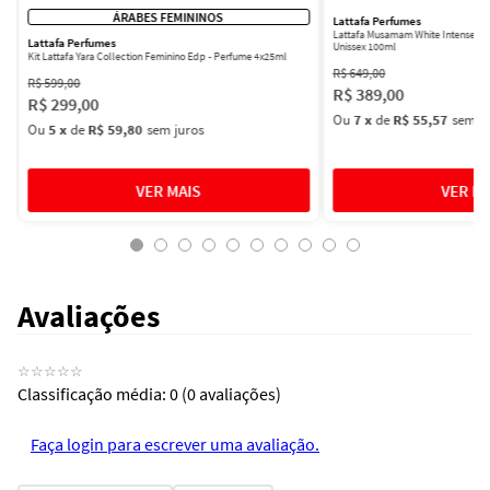
ÁRABES FEMININOS
Lattafa Perfumes
Lattafa Musamam White Intense Ea
Lattafa Perfumes
Unissex 100ml
Kit Lattafa Yara Collection Feminino Edp - Perfume 4x25ml
R$
649
,
00
R$
599
,
00
R$
389
,
00
R$
299
,
00
Ou
7
x
de
R$ 55,57
sem ju
Ou
5
x
de
R$ 59,80
sem juros
Avaliações
☆
☆
☆
☆
☆
Classificação média: 0
(0 avaliações)
Faça login para escrever uma avaliação.