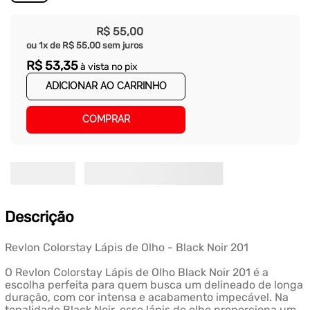
R$
55
,
00
ou
1
x de
R$
55
,
00
sem juros
R$
53
,
35
à vista no pix
ADICIONAR AO CARRINHO
COMPRAR
Descrição
Revlon Colorstay Lápis de Olho - Black Noir 201
O Revlon Colorstay Lápis de Olho Black Noir 201 é a
escolha perfeita para quem busca um delineado de longa
duração, com cor intensa e acabamento impecável. Na
tonalidade Black Noir, esse lápis de olho proporciona um