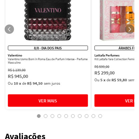
8/8 - DIA DOS PAIS
ÁRABES FEM
Valentino
Lattafa Perfumes
Valentino Uomo Born In Roma Eau de Parfum Intense - Perfume
Kit Lattafa Yara Collection Femini
Masculino
R$
599
,
00
R$
1
.
139
,
00
R$
299
,
00
R$
945
,
00
Ou
5
x
de
R$ 59,80
sem ju
Ou
10
x
de
R$ 94,50
sem juros
Avaliações