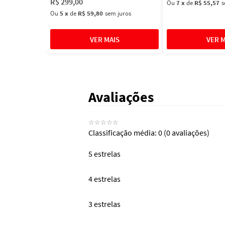
R$
299
,
00
Ou
7
x
de
R$ 55,57
s
Ou
5
x
de
R$ 59,80
sem juros
Avaliações
☆
☆
☆
☆
☆
Classificação média: 0
(0 avaliações)
5 estrelas
4 estrelas
3 estrelas