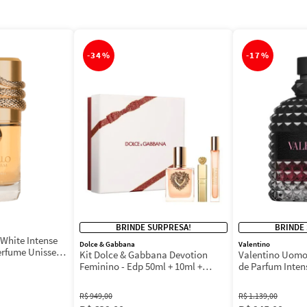
-
34%
-
17%
BRINDE SURPRESA!
BRINDE
White Intense
Dolce & Gabbana
Valentino
erfume Unissex
Kit Dolce & Gabbana Devotion
Valentino Uomo
Feminino - Edp 50ml + 10ml +
de Parfum Inten
Máscara 3ml
Masculino
R$
949
,
00
R$
1
.
139
,
00