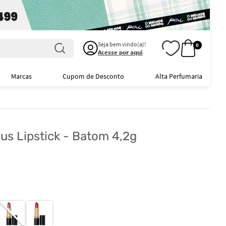
Seja bem vindo(a)!
0
Acesse por aqui
Marcas
Cupom de Desconto
Alta Perfumaria
us Lipstick - Batom 4,2g