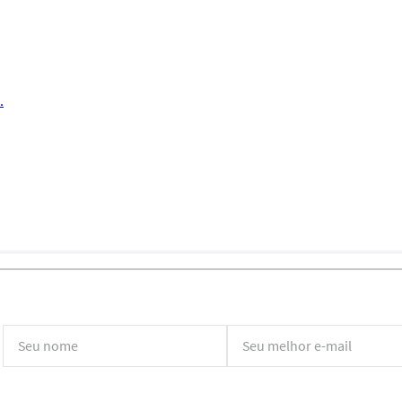
.
*Ao concluir você aceitará nossos
termos de uso
e
política de privacidade.