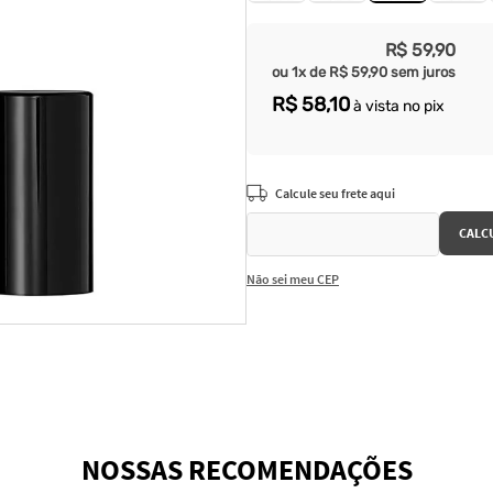
R$
59
,
90
ou
1
x de
R$
59
,
90
sem juros
R$
58
,
10
à vista no pix
Não sei meu CEP
NOSSAS RECOMENDAÇÕES