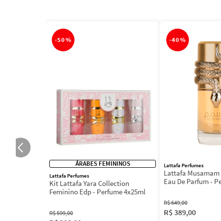
-
50%
-
40%
ÁRABES FEMININOS
Lattafa Perfumes
Lattafa Musamam 
Lattafa Perfumes
Eau De Parfum - P
Kit Lattafa Yara Collection
100ml
Feminino Edp - Perfume 4x25ml
R$
649
,
00
R$
389
,
00
R$
599
,
00