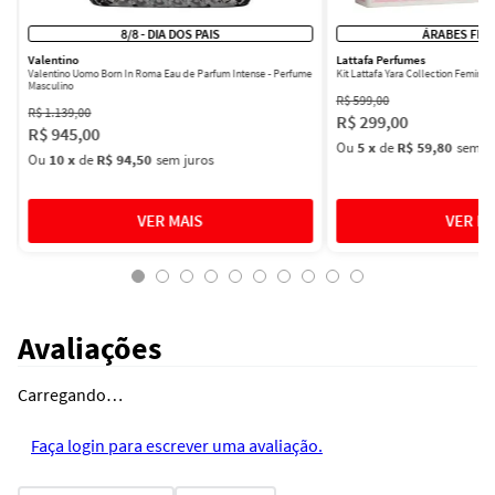
8/8 - DIA DOS PAIS
ÁRABES FEM
Valentino
Lattafa Perfumes
Valentino Uomo Born In Roma Eau de Parfum Intense - Perfume
Kit Lattafa Yara Collection Femini
Masculino
R$
599
,
00
R$
1
.
139
,
00
R$
299
,
00
R$
945
,
00
Ou
5
x
de
R$ 59,80
sem ju
Ou
10
x
de
R$ 94,50
sem juros
Avaliações
Carregando…
Faça login para escrever uma avaliação.