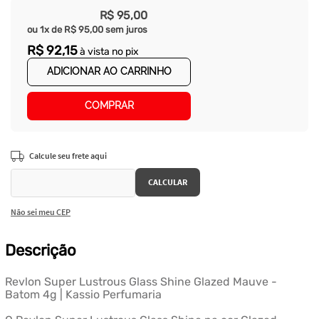
R$
95
,
00
ou
1
x de
R$
95
,
00
sem juros
R$
92
,
15
à vista no pix
ADICIONAR AO CARRINHO
COMPRAR
Não sei meu CEP
Descrição
Revlon Super Lustrous Glass Shine Glazed Mauve -
Batom 4g | Kassio Perfumaria