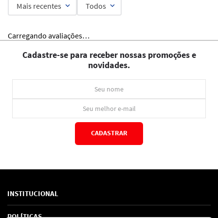
Mais recentes
Todos
Carregando avaliações…
Cadastre-se para receber nossas promoções e
novidades.
CADASTRAR
*Ao concluir você aceitará nossos
termos de uso
e
política de privacidade.
INSTITUCIONAL
Sobre Nós
POLÍTICAS