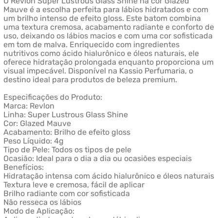
O Revlon Super Lustrous Glass Shine na cor Glazed
Mauve é a escolha perfeita para lábios hidratados e com
um brilho intenso de efeito gloss. Este batom combina
uma textura cremosa, acabamento radiante e conforto de
uso, deixando os lábios macios e com uma cor sofisticada
em tom de malva. Enriquecido com ingredientes
nutritivos como ácido hialurônico e óleos naturais, ele
oferece hidratação prolongada enquanto proporciona um
visual impecável. Disponível na Kassio Perfumaria, o
destino ideal para produtos de beleza premium.
Especificações do Produto:
Marca: Revlon
Linha: Super Lustrous Glass Shine
Cor: Glazed Mauve
Acabamento: Brilho de efeito gloss
Peso Líquido: 4g
Tipo de Pele: Todos os tipos de pele
Ocasião: Ideal para o dia a dia ou ocasiões especiais
Benefícios:
Hidratação intensa com ácido hialurônico e óleos naturais
Textura leve e cremosa, fácil de aplicar
Brilho radiante com cor sofisticada
Não resseca os lábios
Modo de Aplicação: