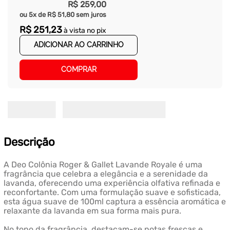
R$
259
,
00
ou
5
x de
R$
51
,
80
sem juros
R$
251
,
23
à vista no pix
ADICIONAR AO CARRINHO
COMPRAR
Descrição
A Deo Colônia Roger & Gallet Lavande Royale é uma
fragrância que celebra a elegância e a serenidade da
lavanda, oferecendo uma experiência olfativa refinada e
reconfortante. Com uma formulação suave e sofisticada,
esta água suave de 100ml captura a essência aromática e
relaxante da lavanda em sua forma mais pura.
No topo da fragrância, destacam-se notas frescas e