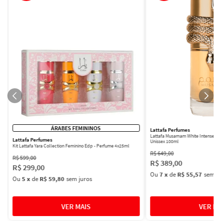
ÁRABES FEMININOS
Lattafa Perfumes
Lattafa Musamam White Intense Ea
Lattafa Perfumes
Unissex 100ml
Kit Lattafa Yara Collection Feminino Edp - Perfume 4x25ml
R$
649
,
00
R$
599
,
00
R$
389
,
00
R$
299
,
00
Ou
7
x
de
R$ 55,57
sem ju
Ou
5
x
de
R$ 59,80
sem juros