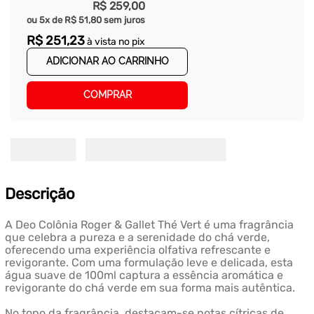
R$
259
,
00
ou
5
x de
R$
51
,
80
sem juros
R$
251
,
23
à vista no pix
ADICIONAR AO CARRINHO
COMPRAR
Descrição
A Deo Colônia Roger & Gallet Thé Vert é uma fragrância
que celebra a pureza e a serenidade do chá verde,
oferecendo uma experiência olfativa refrescante e
revigorante. Com uma formulação leve e delicada, esta
água suave de 100ml captura a essência aromática e
revigorante do chá verde em sua forma mais autêntica.
No topo da fragrância, destacam-se notas cítricas de