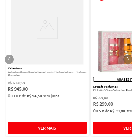
Valentino
Valentino Uomo Born In Roma Eau de Parfum Intense - Perfume
Masculino
ÁRABES FEM
R$
1
.
139
,
00
Lattafa Perfumes
R$
945
,
00
Kit Lattafa Yara Collection Femini
Ou
10
x
de
R$ 94,50
sem juros
R$
599
,
00
R$
299
,
00
Ou
5
x
de
R$ 59,80
sem ju