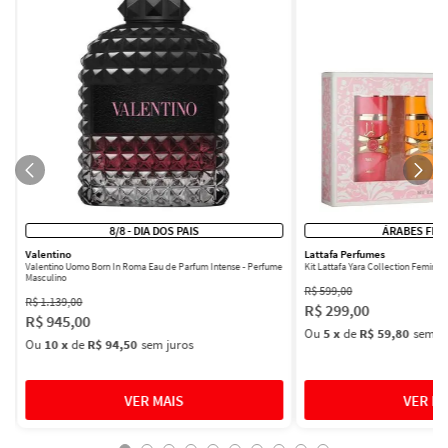
8/8 - DIA DOS PAIS
ÁRABES FEM
Valentino
Lattafa Perfumes
Valentino Uomo Born In Roma Eau de Parfum Intense - Perfume
Kit Lattafa Yara Collection Femini
Masculino
R$
599
,
00
R$
1
.
139
,
00
R$
299
,
00
R$
945
,
00
Ou
5
x
de
R$ 59,80
sem ju
Ou
10
x
de
R$ 94,50
sem juros