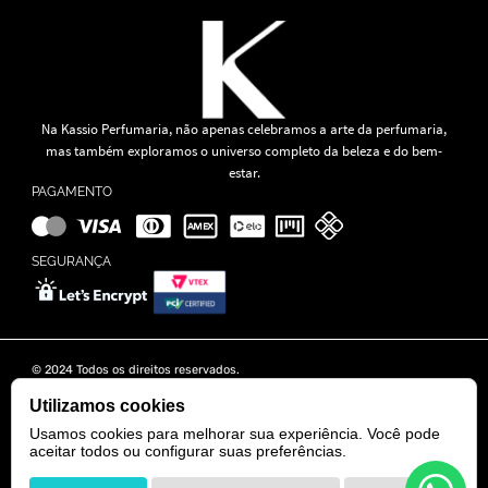
Na Kassio Perfumaria, não apenas celebramos a arte da perfumaria,
mas também exploramos o universo completo da beleza e do bem-
estar.
PAGAMENTO
SEGURANÇA
© 2024 Todos os direitos reservados.
KASSIO MOREIRA GRANADO LTDA | CNPJ: 11.647.490/0001-39
Rua Tapajós n° 481- Edifício B&B Business - 7° Andar - Vila Brasília -
Utilizamos cookies
Goiânia - GO
Usamos cookies para melhorar sua experiência. Você pode
aceitar todos ou configurar suas preferências.
POWERED BY
DEVELOPED BY