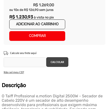
R$
1
.
269
,
00
ou
10
x de
R$
126
,
90
sem juros
R$
1
.
230
,
93
à vista no pix
ADICIONAR AO CARRINHO
COMPRAR
Não sei meu CEP
Descrição
O Taiff Profissional e.motion Digital 2500W - Secador de
Cabelo 220V é um secador de alto desempenho
desenvolvido para profissionais que exigem máxima