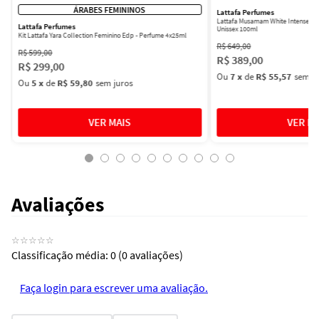
ÁRABES FEMININOS
Lattafa Perfumes
Lattafa Musamam White Intense Ea
Lattafa Perfumes
Unissex 100ml
Kit Lattafa Yara Collection Feminino Edp - Perfume 4x25ml
R$
649
,
00
R$
599
,
00
R$
389
,
00
R$
299
,
00
Ou
7
x
de
R$ 55,57
sem ju
Ou
5
x
de
R$ 59,80
sem juros
Avaliações
☆
☆
☆
☆
☆
Classificação média: 0
(0 avaliações)
Faça login para escrever uma avaliação.