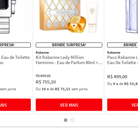
RPRESA!
BRINDE SURPRESA!
BRINDE
Rabanne
Rabanne
Eau de Toilette
Kit Rabanne Lady Million
Paco Rabanne U
no
Feminino - Eau de Parfum 80ml +
Eau De Toilette 
BL 100ml
Masculino 100m
R$
839
,
00
R$
499
,
00
R$
755
,
10
Ou
9
x
de
R$ 55,4
sem juros
Ou
10
x
de
R$ 75,51
sem juros