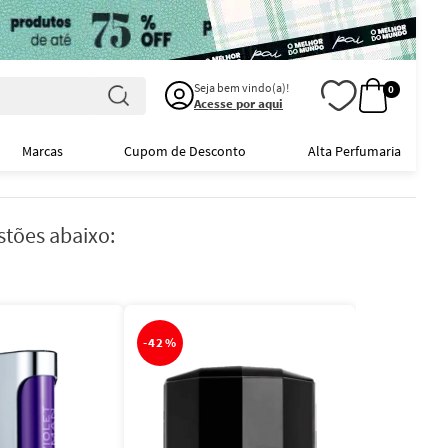
Seja bem vindo(a)!
0
Acesse por aqui
Marcas
Cupom de Desconto
Alta Perfumaria
stões abaixo:
-
42%