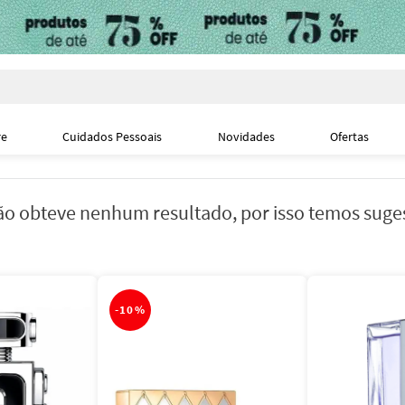
i
re
Cuidados Pessoais
Novidades
Ofertas
o obteve nenhum resultado, por isso temos suge
-
10%