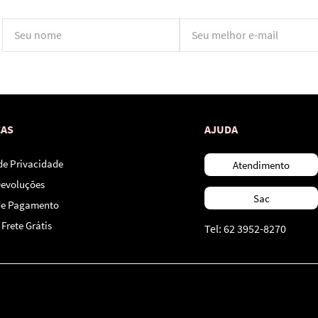
*Ao concluir você aceitará nossos
termos de uso
e
política de privacidade.
CAS
AJUDA
 de Privacidade
Atendimento
Devoluções
Sac
de Pagamento
Frete Grátis
Tel: 62 3952-8270