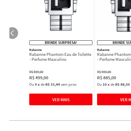
BRINDE SURPRESA!
BRINDE SU
Rabanne
Rabanne
Rabanne Phantom Eau de Toilette
Rabanne Phantom 
- Perfume Masculino
- Perfume Masculi
R$
599
,
00
R$
999
,
00
R$
499
,
00
R$
885
,
00
Ou
9
x
de
R$ 55,44
sem juros
Ou
10
x
de
R$ 88,50