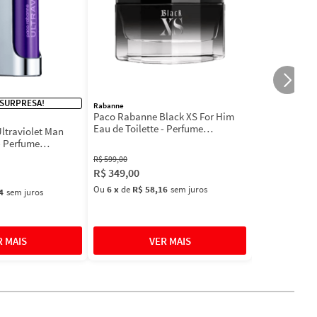
 SURPRESA!
Rabanne
Paco Rabanne Black XS For Him
Eau de Toilette - Perfume
ltraviolet Man
Masculino
- Perfume
l
R$
599
,
00
R$
349
,
00
Ou
6
x
de
R$ 58,16
sem juros
4
sem juros