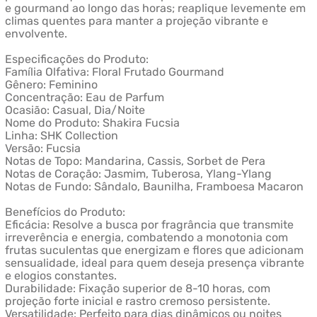
e gourmand ao longo das horas; reaplique levemente em
climas quentes para manter a projeção vibrante e
envolvente.
Especificações do Produto:
Família Olfativa: Floral Frutado Gourmand
Gênero: Feminino
Concentração: Eau de Parfum
Ocasião: Casual, Dia/Noite
Nome do Produto: Shakira Fucsia
Linha: SHK Collection
Versão: Fucsia
Notas de Topo: Mandarina, Cassis, Sorbet de Pera
Notas de Coração: Jasmim, Tuberosa, Ylang-Ylang
Notas de Fundo: Sândalo, Baunilha, Framboesa Macaron
Benefícios do Produto:
Eficácia: Resolve a busca por fragrância que transmite
irreverência e energia, combatendo a monotonia com
frutas suculentas que energizam e flores que adicionam
sensualidade, ideal para quem deseja presença vibrante
e elogios constantes.
Durabilidade: Fixação superior de 8-10 horas, com
projeção forte inicial e rastro cremoso persistente.
Versatilidade: Perfeito para dias dinâmicos ou noites