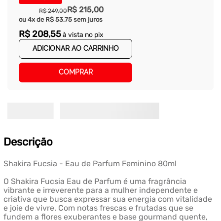
R$
215
,
00
R$
249
,
00
ou
4
x de
R$
53
,
75
sem juros
R$
208
,
55
à vista no pix
ADICIONAR AO CARRINHO
COMPRAR
Descrição
Shakira Fucsia - Eau de Parfum Feminino 80ml
O Shakira Fucsia Eau de Parfum é uma fragrância
vibrante e irreverente para a mulher independente e
criativa que busca expressar sua energia com vitalidade
e joie de vivre. Com notas frescas e frutadas que se
fundem a flores exuberantes e base gourmand quente,