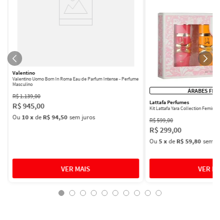
Valentino
Valentino Uomo Born In Roma Eau de Parfum Intense - Perfume
Masculino
ÁRABES FEM
R$
1
.
139
,
00
Lattafa Perfumes
R$
945
,
00
Kit Lattafa Yara Collection Femini
Ou
10
x
de
R$ 94,50
sem juros
R$
599
,
00
R$
299
,
00
Ou
5
x
de
R$ 59,80
sem ju