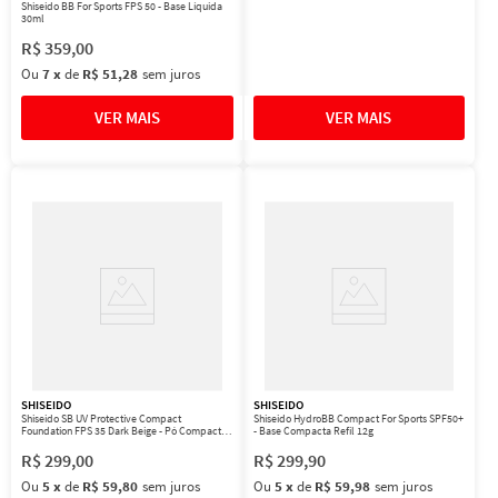
Shiseido BB For Sports FPS 50 - Base Líquida
30ml
R$
359
,
00
Ou
7
x
de
R$ 51,28
sem juros
SHISEIDO
SHISEIDO
Shiseido SB UV Protective Compact
Shiseido HydroBB Compact For Sports SPF50+
Foundation FPS 35 Dark Beige - Pó Compacto
- Base Compacta Refil 12g
FPS 35 10g
R$
299
,
00
R$
299
,
90
Ou
5
x
de
R$ 59,80
sem juros
Ou
5
x
de
R$ 59,98
sem juros