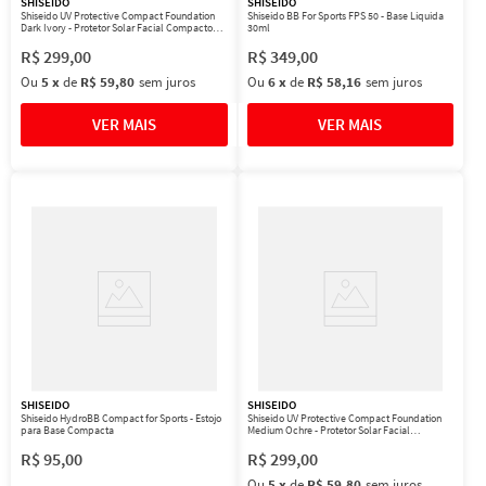
SHISEIDO
SHISEIDO
Shiseido UV Protective Compact Foundation
Shiseido BB For Sports FPS 50 - Base Líquida
Dark Ivory - Protetor Solar Facial Compacto
30ml
FPS 35 Refil 12g
R$
299
,
00
R$
349
,
00
Ou
5
x
de
R$ 59,80
sem juros
Ou
6
x
de
R$ 58,16
sem juros
SHISEIDO
SHISEIDO
Shiseido HydroBB Compact for Sports - Estojo
Shiseido UV Protective Compact Foundation
para Base Compacta
Medium Ochre - Protetor Solar Facial
Compacto FPS 35 Refil 12g
R$
95
,
00
R$
299
,
00
Ou
5
x
de
R$ 59,80
sem juros