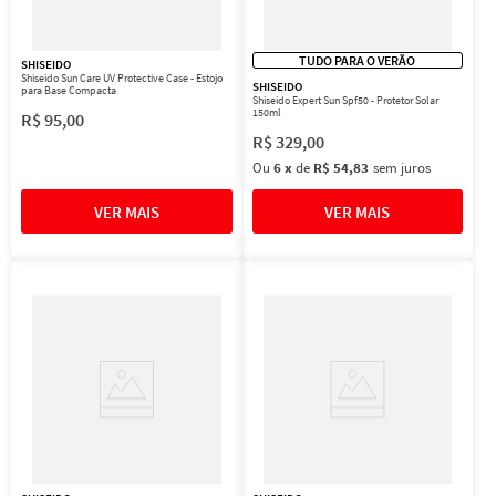
TUDO PARA O VERÃO
SHISEIDO
Shiseido Sun Care UV Protective Case - Estojo
SHISEIDO
para Base Compacta
Shiseido Expert Sun Spf50 - Protetor Solar
150ml
R$
95
,
00
R$
329
,
00
Ou
6
x
de
R$ 54,83
sem juros