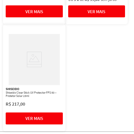
SHISEIDO
Shiseido Clear Stick UV Protector FPS 50 –
Protetor Solar 15ml
R$
217
,
00