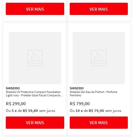
SHISEIDO
SHISEIDO
Shiseido UV Protective Compact Foundation
Shiseido Zen Eau de Parfum - Perfume
Light Ivory - Protetor Solar Facial Compacto
Feminino
FPS 35 Refil 12g
R$
299
,
00
R$
799
,
00
Ou
5
x
de
R$ 59,80
sem juros
Ou
10
x
de
R$ 79,90
sem juros