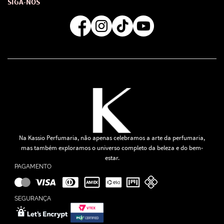
Formas de Pagamento
SIGA-NOS
Regra de Frete Grátis
Na Kassio Perfumaria, não apenas celebramos a arte da perfumaria,
mas também exploramos o universo completo da beleza e do bem-
estar.
PAGAMENTO
SEGURANÇA