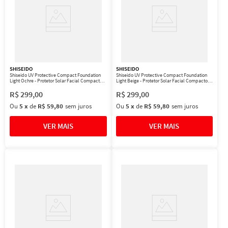
SHISEIDO
SHISEIDO
Shiseido UV Protective Compact Foundation
Shiseido UV Protective Compact Foundation
Light Ochre - Protetor Solar Facial Compacto
Light Beige - Protetor Solar Facial Compacto
FPS 35 Refil 12g
FPS 35 Refil 12g
R$
299
,
00
R$
299
,
00
Ou
5
x
de
R$ 59,80
sem juros
Ou
5
x
de
R$ 59,80
sem juros