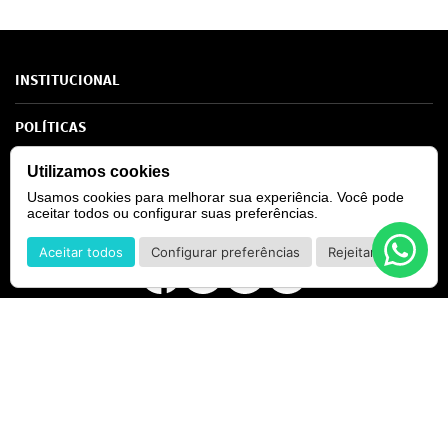
*Ao concluir você aceitará nossos
termos de uso
e
política de privacidade.
INSTITUCIONAL
Sobre Nós
POLÍTICAS
Marcas
Política de Privacidade
Utilizamos cookies
AJUDA
SAC de marcas
Troca e Devoluções
Usamos cookies para melhorar sua experiência. Você pode
Como comprar
Atendimento
Consultoras Loja Física
aceitar todos ou configurar suas preferências.
Formas de Pagamento
SIGA-NOS
Regra de Frete Grátis
Aceitar todos
Configurar preferências
Rejeitar