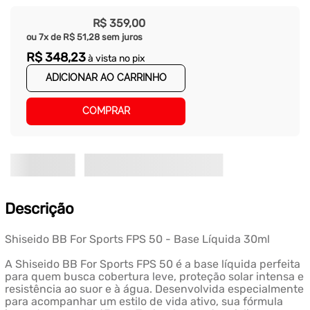
R$
359
,
00
ou
7
x de
R$
51
,
28
sem juros
R$
348
,
23
à vista no pix
ADICIONAR AO CARRINHO
COMPRAR
Descrição
Shiseido BB For Sports FPS 50 - Base Líquida 30ml
A Shiseido BB For Sports FPS 50 é a base líquida perfeita
para quem busca cobertura leve, proteção solar intensa e
resistência ao suor e à água. Desenvolvida especialmente
para acompanhar um estilo de vida ativo, sua fórmula