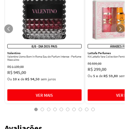
8/8 - DIA DOS PAIS
ÁRABES FEM
Valentino
Lattafa Perfumes
Valentino Uomo Born In Roma Eau de Parfum Intense - Perfume
Kit Lattafa Yara Collection Femini
Masculino
R$
599
,
00
R$
1
.
139
,
00
R$
299
,
00
R$
945
,
00
Ou
5
x
de
R$ 59,80
sem ju
Ou
10
x
de
R$ 94,50
sem juros
Avaliações