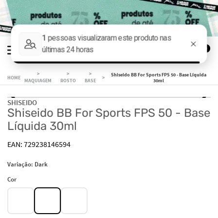
0
Shiseido BB For Sports FPS 50 - Base Líquida
MAQUIAGEM
ROSTO
BASE
30ml
SHISEIDO
Shiseido BB For Sports FPS 50 - Base
Líquida 30ml
729238146594
Variação:
Dark
Cor