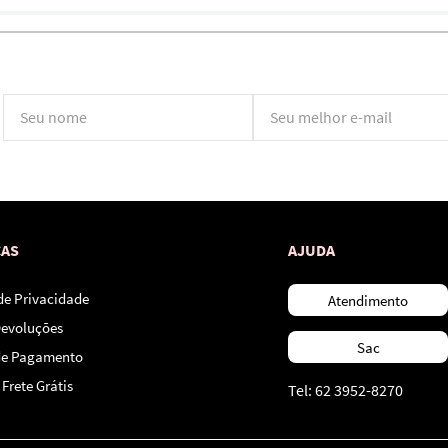
*Ao concluir você aceitará nossos
termos de uso
e
política de privacidade.
CAS
AJUDA
 de Privacidade
Atendimento
Devoluções
Sac
de Pagamento
Frete Grátis
Tel: 62 3952-8270