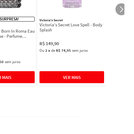
 SURPRESA!
Victoria's Secret
Victoria's Secret Love Spell - Body
Splash
 Born In Roma Eau
se - Perfume
R$
149
,
90
Ou
2
x
de
R$ 74,95
sem juros
50
sem juros