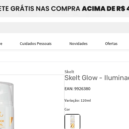
i
re
Cuidados Pessoais
Novidades
Ofertas
Skelt
Skelt Glow - Ilumina
9926380
Variação:
120ml
Cor