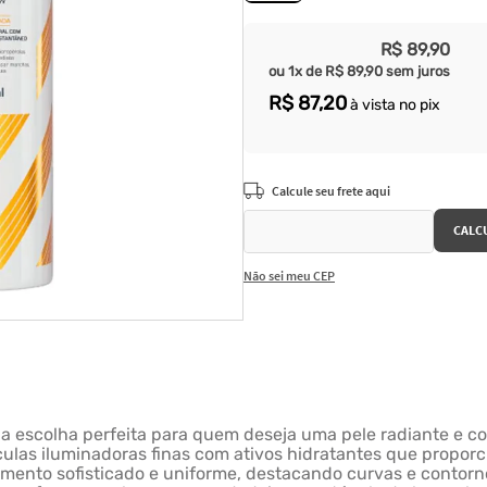
R$
89
,
90
ou
1
x de
R$
89
,
90
sem juros
R$
87
,
20
à vista no pix
Não sei meu CEP
 a escolha perfeita para quem deseja uma pele radiante e c
tículas iluminadoras finas com ativos hidratantes que prop
mento sofisticado e uniforme, destacando curvas e contorno