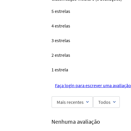
5 estrelas
4 estrelas
3 estrelas
2 estrelas
1 estrela
Faça login para escrever uma avaliação
Mais recentes
Todos
Nenhuma avaliação