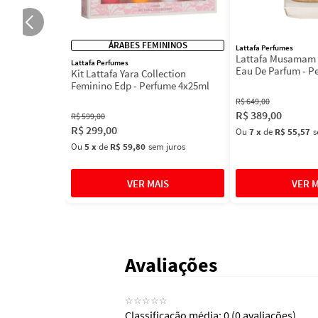
ÁRABES FEMININOS
Lattafa Perfumes
Lattafa Musamam 
Lattafa Perfumes
Eau De Parfum - P
Kit Lattafa Yara Collection
100ml
Feminino Edp - Perfume 4x25ml
R$
649
,
00
R$
389
,
00
R$
599
,
00
R$
299
,
00
Ou
7
x
de
R$ 55,57
s
Ou
5
x
de
R$ 59,80
sem juros
Avaliações
☆
☆
☆
☆
☆
Classificação média: 0
(0 avaliações)