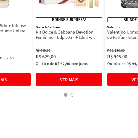
BRINDE SURPRESA!
BRINDE
White Intense
Dolce & Gabbana
Valentino
erfume Unissex
Kit Dolce & Gabbana Devotion
Valentino Uomo
Feminino - Edp 50ml + 10ml +
de Parfum Inten
Máscara 3ml
Masculino
R$
949
,
00
R$
1
.
139
,
00
R$
629
,
00
R$
945
,
00
em juros
Ou
10
x
de
R$ 62,90
sem juros
Ou
10
x
de
R$ 94,