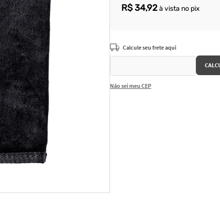
R$
34
,
92
à vista no pix
Não sei meu CEP