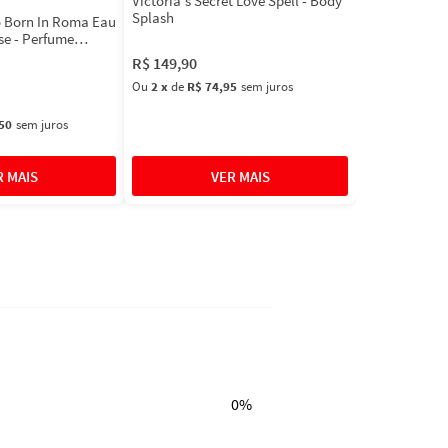
Victoria's Secret Love Spell - Body
Splash
 Born In Roma Eau
se - Perfume
R$
149
,
90
Ou
2
x
de
R$ 74,95
sem juros
50
sem juros
0%