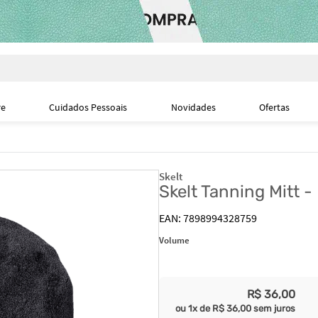
i
re
Cuidados Pessoais
Novidades
Ofertas
Skelt
Skelt Tanning Mitt -
7898994328759
Volume
R$
36
,
00
ou
1
x de
R$
36
,
00
sem juros