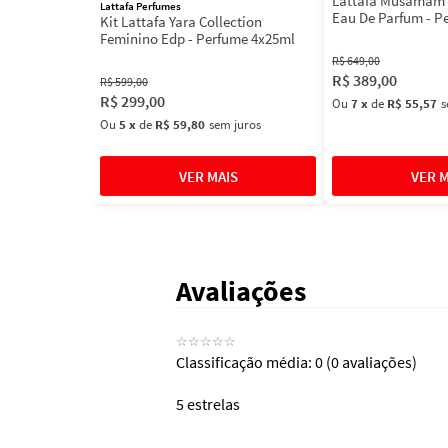
Lattafa Musamam 
Lattafa Perfumes
Eau De Parfum - P
Kit Lattafa Yara Collection
100ml
Feminino Edp - Perfume 4x25ml
R$
649
,
00
R$
389
,
00
R$
599
,
00
R$
299
,
00
Ou
7
x
de
R$ 55,57
s
Ou
5
x
de
R$ 59,80
sem juros
Avaliações
☆
☆
☆
☆
☆
Classificação média: 0
(0 avaliações)
5 estrelas