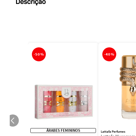
Descrição
-
50%
-
40%
ÁRABES FEMININOS
Lattafa Perfumes