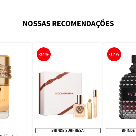
NOSSAS RECOMENDAÇÕES
-
34%
-
17%
BRINDE SURPRESA!
BRINDE