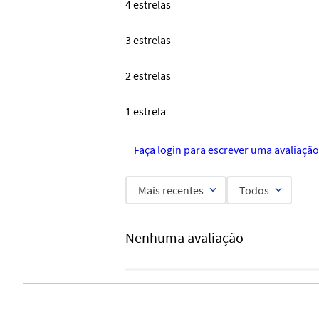
4 estrelas
3 estrelas
2 estrelas
1 estrela
Faça login para escrever uma avaliação
Mais recentes
Todos
Nenhuma avaliação