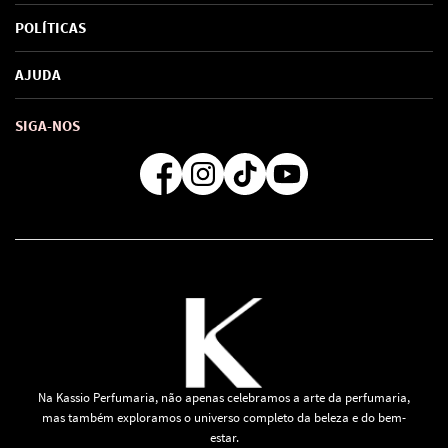
Sobre Nós
POLÍTICAS
Marcas
Política de Privacidade
AJUDA
SAC de marcas
Troca e Devoluções
Como comprar
Atendimento
Consultoras Loja Física
Formas de Pagamento
SIGA-NOS
Regra de Frete Grátis
Na Kassio Perfumaria, não apenas celebramos a arte da perfumaria,
mas também exploramos o universo completo da beleza e do bem-
estar.