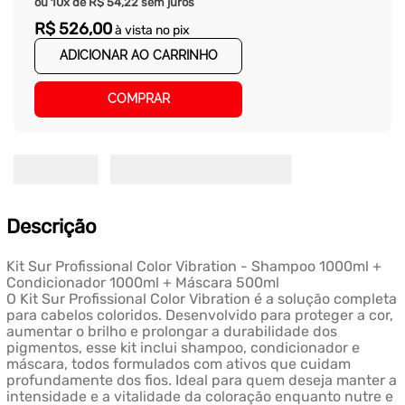
ou
10
x de
R$
54
,
22
sem juros
R$
526
,
00
à vista no pix
ADICIONAR AO CARRINHO
COMPRAR
Descrição
Kit Sur Profissional Color Vibration - Shampoo 1000ml +
Condicionador 1000ml + Máscara 500ml
O Kit Sur Profissional Color Vibration é a solução completa
para cabelos coloridos. Desenvolvido para proteger a cor,
aumentar o brilho e prolongar a durabilidade dos
pigmentos, esse kit inclui shampoo, condicionador e
máscara, todos formulados com ativos que cuidam
profundamente dos fios. Ideal para quem deseja manter a
intensidade e a vitalidade da coloração enquanto nutre e