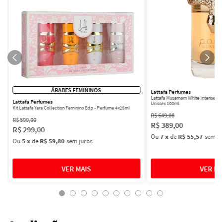
ÁRABES FEMININOS
Lattafa Perfumes
Lattafa Musamam White Intense Ea
Lattafa Perfumes
Unissex 100ml
Kit Lattafa Yara Collection Feminino Edp - Perfume 4x25ml
R$
649
,
00
R$
599
,
00
R$
389
,
00
R$
299
,
00
Ou
7
x
de
R$ 55,57
sem ju
Ou
5
x
de
R$ 59,80
sem juros