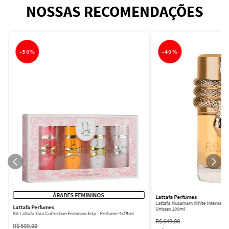
NOSSAS RECOMENDAÇÕES
-
50%
-
40%
ÁRABES FEMININOS
Lattafa Perfumes
Lattafa Musamam White Intense Ea
Lattafa Perfumes
Unissex 100ml
Kit Lattafa Yara Collection Feminino Edp - Perfume 4x25ml
R$
649
,
00
R$
599
,
00