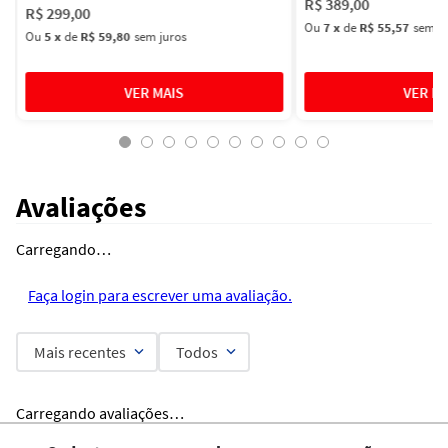
R$
389
,
00
R$
299
,
00
Ou
7
x
de
R$ 55,57
sem ju
Ou
5
x
de
R$ 59,80
sem juros
Avaliações
Carregando…
Faça login para escrever uma avaliação.
Mais recentes
Todos
Carregando avaliações…