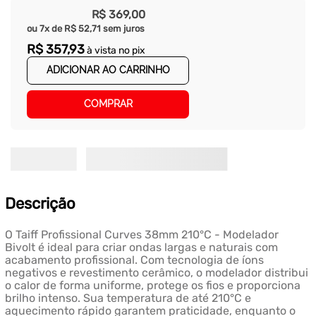
R$
369
,
00
ou
7
x de
R$
52
,
71
sem juros
R$
357
,
93
à vista no pix
ADICIONAR AO CARRINHO
COMPRAR
Descrição
O Taiff Profissional Curves 38mm 210°C - Modelador
Bivolt é ideal para criar ondas largas e naturais com
acabamento profissional. Com tecnologia de íons
negativos e revestimento cerâmico, o modelador distribui
o calor de forma uniforme, protege os fios e proporciona
brilho intenso. Sua temperatura de até 210°C e
aquecimento rápido garantem praticidade, enquanto o