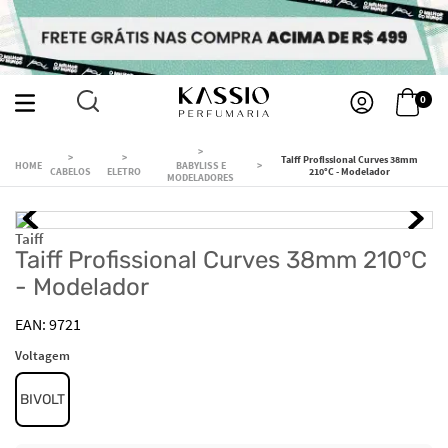
0
Taiff Profissional Curves 38mm
BABYLISS E
CABELOS
ELETRO
210°C - Modelador
MODELADORES
Taiff
Taiff Profissional Curves 38mm 210°C
- Modelador
9721
Voltagem
BIVOLT