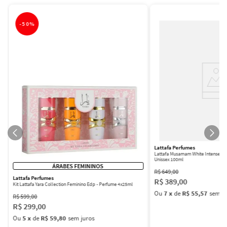
-
50%
Lattafa Perfumes
Lattafa Musamam White Intense Ea
Unissex 100ml
ÁRABES FEMININOS
R$
649
,
00
Lattafa Perfumes
R$
389
,
00
Kit Lattafa Yara Collection Feminino Edp - Perfume 4x25ml
Ou
7
x
de
R$ 55,57
sem ju
R$
599
,
00
R$
299
,
00
Ou
5
x
de
R$ 59,80
sem juros