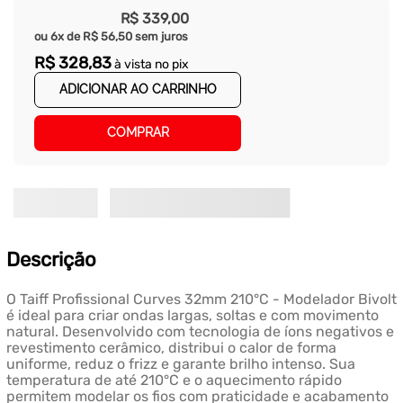
R$
339
,
00
ou
6
x de
R$
56
,
50
sem juros
R$
328
,
83
à vista no pix
ADICIONAR AO CARRINHO
COMPRAR
Descrição
O Taiff Profissional Curves 32mm 210°C - Modelador Bivolt
é ideal para criar ondas largas, soltas e com movimento
natural. Desenvolvido com tecnologia de íons negativos e
revestimento cerâmico, distribui o calor de forma
uniforme, reduz o frizz e garante brilho intenso. Sua
temperatura de até 210°C e o aquecimento rápido
permitem modelar os fios com praticidade e acabamento