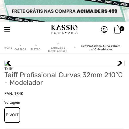
0
Taiff Profissional Curves 32mm
BABYLISS E
CABELOS
ELETRO
210°C - Modelador
MODELADORES
Taiff
Taiff Profissional Curves 32mm 210°C
- Modelador
1640
Voltagem
BIVOLT