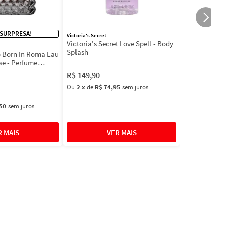
 SURPRESA!
Victoria's Secret
Victoria's Secret Love Spell - Body
Splash
 Born In Roma Eau
se - Perfume
R$
149
,
90
Ou
2
x
de
R$ 74,95
sem juros
50
sem juros