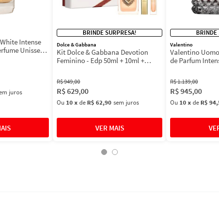
BRINDE SURPRESA!
BRINDE
White Intense
Dolce & Gabbana
Valentino
erfume Unissex
Kit Dolce & Gabbana Devotion
Valentino Uomo
Feminino - Edp 50ml + 10ml +
de Parfum Inten
Máscara 3ml
Masculino
R$
949
,
00
R$
1
.
139
,
00
R$
629
,
00
R$
945
,
00
em juros
Ou
10
x
de
R$ 62,90
sem juros
Ou
10
x
de
R$ 94,