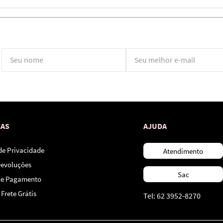
*Ao concluir você aceitará nossos
termos de uso
e
política de privacidade.
CAS
AJUDA
 de Privacidade
Atendimento
Devoluções
Sac
de Pagamento
Frete Grátis
Tel: 62 3952-8270