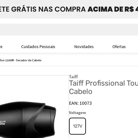
i
re
Cuidados Pessoais
Novidades
Ofertas
 Íon 2100W - Secador de Cabelo
Taiff
Taiff Profissional T
Cabelo
10073
Voltagem
127V