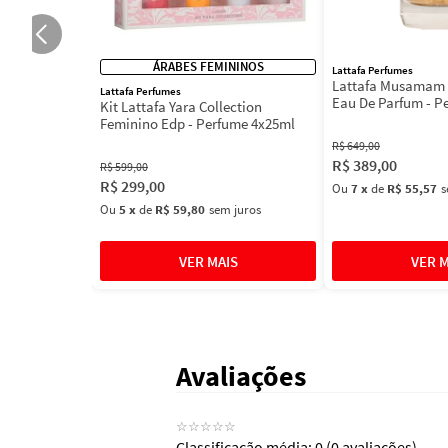
ÁRABES FEMININOS
Lattafa Perfumes
Lattafa Musamam 
Lattafa Perfumes
Eau De Parfum - P
Kit Lattafa Yara Collection
100ml
Feminino Edp - Perfume 4x25ml
R$
649
,
00
R$
389
,
00
R$
599
,
00
R$
299
,
00
Ou
7
x
de
R$ 55,57
s
Ou
5
x
de
R$ 59,80
sem juros
Avaliações
☆
☆
☆
☆
☆
Classificação média: 0
(0 avaliações)