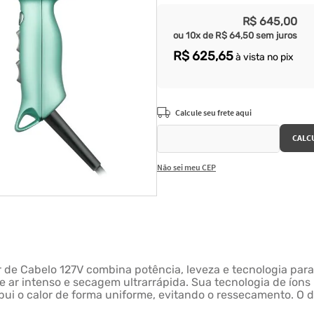
R$
645
,
00
ou
10
x de
R$
64
,
50
sem juros
R$
625
,
65
à vista no pix
Não sei meu CEP
or de Cabelo 127V combina potência, leveza e tecnologia pa
 ar intenso e secagem ultrarrápida. Sua tecnologia de íons 
ibui o calor de forma uniforme, evitando o ressecamento. O 