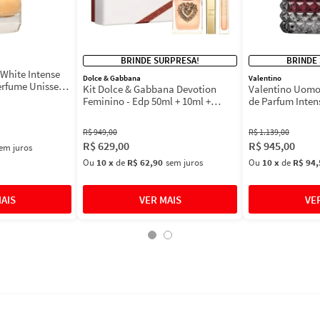
BRINDE SURPRESA!
BRINDE
White Intense
Dolce & Gabbana
Valentino
erfume Unissex
Kit Dolce & Gabbana Devotion
Valentino Uomo
Feminino - Edp 50ml + 10ml +
de Parfum Inten
Máscara 3ml
Masculino
R$
949
,
00
R$
1
.
139
,
00
R$
629
,
00
R$
945
,
00
em juros
Ou
10
x
de
R$ 62,90
sem juros
Ou
10
x
de
R$ 94,