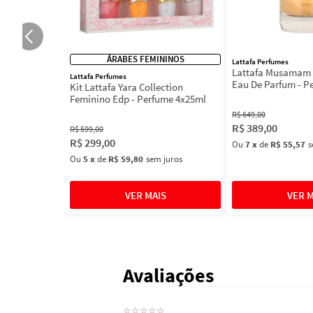
ÁRABES FEMININOS
Lattafa Perfumes
Lattafa Musamam 
Lattafa Perfumes
Eau De Parfum - P
Kit Lattafa Yara Collection
100ml
Feminino Edp - Perfume 4x25ml
R$
649
,
00
R$
389
,
00
R$
599
,
00
R$
299
,
00
Ou
7
x
de
R$ 55,57
s
Ou
5
x
de
R$ 59,80
sem juros
Avaliações
☆
☆
☆
☆
☆