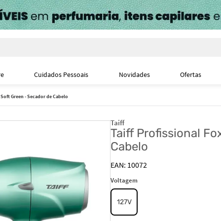
i
re
Cuidados Pessoais
Novidades
Ofertas
W Soft Green - Secador de Cabelo
Taiff
Taiff Profissional F
Cabelo
10072
Voltagem
127V