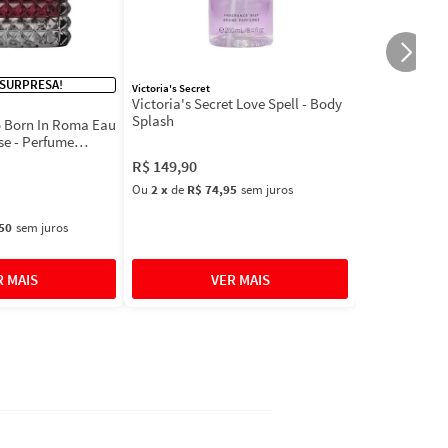
 SURPRESA!
Victoria's Secret
Victoria's Secret Love Spell - Body
Splash
 Born In Roma Eau
se - Perfume
R$
149
,
90
Ou
2
x
de
R$ 74,95
sem juros
50
sem juros