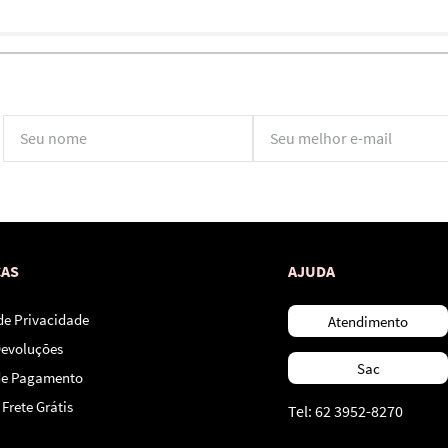
*Ao concluir você aceitará nossos
termos de uso
e
política de privacidade.
CAS
AJUDA
 de Privacidade
Atendimento
Devoluções
Sac
de Pagamento
Frete Grátis
Tel: 62 3952-8270