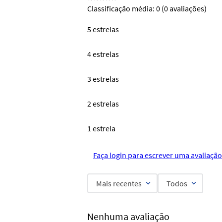
Classificação média: 0
(0 avaliações)
5 estrelas
4 estrelas
3 estrelas
2 estrelas
1 estrela
Faça login para escrever uma avaliação
Mais recentes
Todos
Nenhuma avaliação