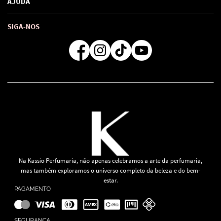
AJUDA
SAC de marcas
Troca e Devoluções
Como comprar
Atendimento
Consultoras Loja Física
Formas de Pagamento
SIGA-NOS
Regra de Frete Grátis
Na Kassio Perfumaria, não apenas celebramos a arte da perfumaria,
mas também exploramos o universo completo da beleza e do bem-
estar.
PAGAMENTO
SEGURANÇA