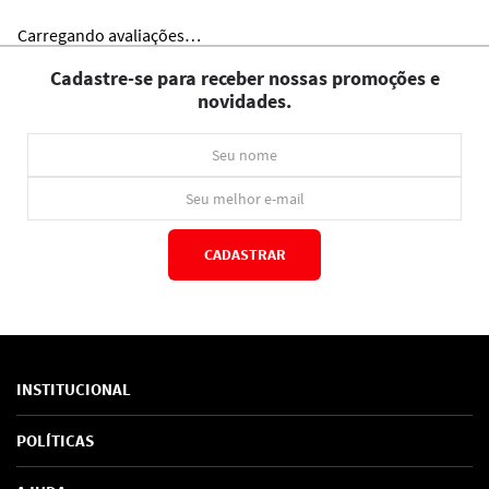
Carregando avaliações…
Cadastre-se para receber nossas promoções e
novidades.
CADASTRAR
*Ao concluir você aceitará nossos
termos de uso
e
política de privacidade.
INSTITUCIONAL
Sobre Nós
POLÍTICAS
Marcas
Política de Privacidade