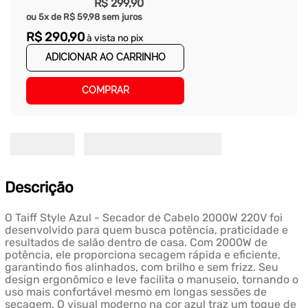
R$
299
,
90
ou
5
x de
R$
59
,
98
sem juros
R$
290
,
90
à vista no pix
ADICIONAR AO CARRINHO
COMPRAR
Descrição
O Taiff Style Azul - Secador de Cabelo 2000W 220V foi
desenvolvido para quem busca potência, praticidade e
resultados de salão dentro de casa. Com 2000W de
potência, ele proporciona secagem rápida e eficiente,
garantindo fios alinhados, com brilho e sem frizz. Seu
design ergonômico e leve facilita o manuseio, tornando o
uso mais confortável mesmo em longas sessões de
secagem. O visual moderno na cor azul traz um toque de