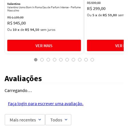
R$
599
,
00
Valentino
R$
299
,
00
Valentino Uomo Born In Roma Eau de Parfum Intense - Perfume
Masculino
Ou
5
x
de
R$ 59,80
sem ju
R$
1
.
139
,
00
R$
945
,
00
Ou
10
x
de
R$ 94,50
sem juros
Avaliações
Carregando…
Faça login para escrever uma avaliação.
Mais recentes
Todos