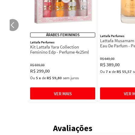
ÁRABES FEMININOS
Lattafa Perfumes
Lattafa Musamam 
Lattafa Perfumes
Eau De Parfum - P
Kit Lattafa Yara Collection
100ml
Feminino Edp - Perfume 4x25ml
R$
649
,
00
R$
389
,
00
R$
599
,
00
R$
299
,
00
Ou
7
x
de
R$ 55,57
s
Ou
5
x
de
R$ 59,80
sem juros
Avaliações