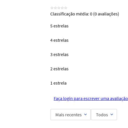
☆
☆
☆
☆
☆
Classificação média: 0
(0 avaliações)
5 estrelas
4 estrelas
3 estrelas
2 estrelas
1 estrela
Faça login para escrever uma avaliação
Mais recentes
Todos