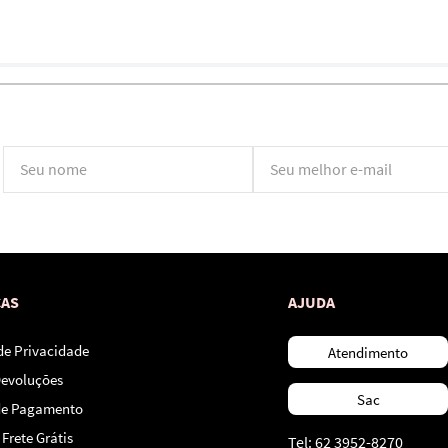
*Ao concluir você aceitará nossos
termos de uso
e
política de privacidade.
CAS
AJUDA
 de Privacidade
Atendimento
Devoluções
Sac
de Pagamento
Frete Grátis
Tel: 62 3952-8270