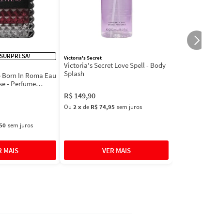
 SURPRESA!
Victoria's Secret
Victoria's Secret Love Spell - Body
Splash
 Born In Roma Eau
se - Perfume
R$
149
,
90
Ou
2
x
de
R$ 74,95
sem juros
50
sem juros