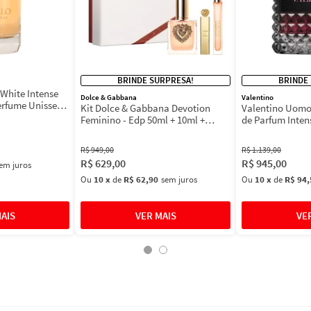
BRINDE SURPRESA!
BRINDE
White Intense
Dolce & Gabbana
Valentino
erfume Unissex
Kit Dolce & Gabbana Devotion
Valentino Uomo
Feminino - Edp 50ml + 10ml +
de Parfum Inten
Máscara 3ml
Masculino
R$
949
,
00
R$
1
.
139
,
00
R$
629
,
00
R$
945
,
00
em juros
Ou
10
x
de
R$ 62,90
sem juros
Ou
10
x
de
R$ 94,