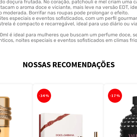
endo doçura frutada. No coração, patchouli e mel criam uma 
tacam o aroma doce e viciante, mais leve na versão EDT, idea
o moderada. Borrifar nas roupas pode prolongar o efeito.
oites especiais e eventos sofisticados, com um perfil gourma
rela é compacto e recarregável, ideal para uso diário ou vi
50ml é ideal para mulheres que buscam um perfume doce, se
ticos, noites especiais e eventos sofisticados em climas frio
NOSSAS RECOMENDAÇÕES
-
34%
-
17%