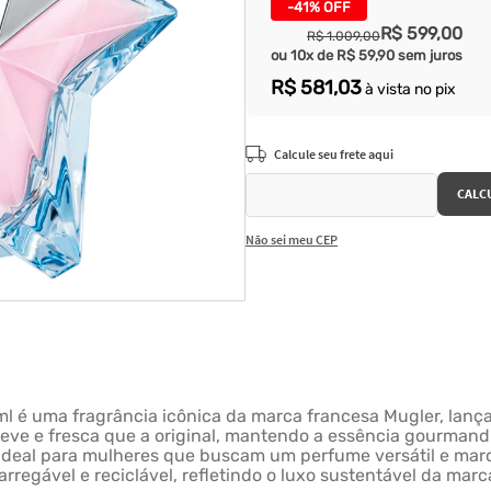
-
41%
OFF
R$
599
,
00
R$
1
.
009
,
00
ou
10
x de
R$
59
,
90
sem juros
R$
581
,
03
à vista no pix
Não sei meu CEP
l é uma fragrância icônica da marca francesa Mugler, lança
 leve e fresca que a original, mantendo a essência gourmand 
Ideal para mulheres que buscam um perfume versátil e marca
rregável e reciclável, refletindo o luxo sustentável da marc