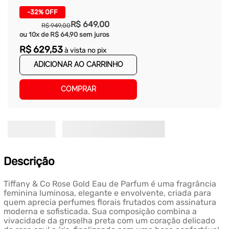
-
32%
OFF
R$
649
,
00
R$
949
,
00
ou
10
x de
R$
64
,
90
sem juros
R$
629
,
53
à vista no pix
ADICIONAR AO CARRINHO
COMPRAR
Descrição
Tiffany & Co Rose Gold Eau de Parfum é uma fragrância
feminina luminosa, elegante e envolvente, criada para
quem aprecia perfumes florais frutados com assinatura
moderna e sofisticada. Sua composição combina a
vivacidade da groselha preta com um coração delicado