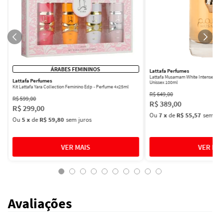
ÁRABES FEMININOS
Lattafa Perfumes
Lattafa Musamam White Intense Ea
Lattafa Perfumes
Unissex 100ml
Kit Lattafa Yara Collection Feminino Edp - Perfume 4x25ml
R$
649
,
00
R$
599
,
00
R$
389
,
00
R$
299
,
00
Ou
7
x
de
R$ 55,57
sem ju
Ou
5
x
de
R$ 59,80
sem juros
Avaliações