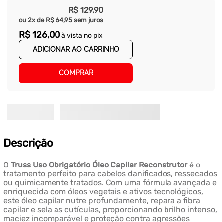
R$
129
,
90
ou
2
x de
R$
64
,
95
sem juros
R$
126
,
00
à vista no pix
ADICIONAR AO CARRINHO
COMPRAR
Descrição
O
Truss Uso Obrigatório Óleo Capilar Reconstrutor
é o
tratamento perfeito para cabelos danificados, ressecados
ou quimicamente tratados. Com uma fórmula avançada e
enriquecida com óleos vegetais e ativos tecnológicos,
este óleo capilar nutre profundamente, repara a fibra
capilar e sela as cutículas, proporcionando brilho intenso,
maciez incomparável e proteção contra agressões