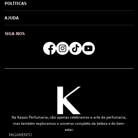
Sobre Nós
POLÍTICAS
Marcas
Política de Privacidade
AJUDA
SAC de marcas
Troca e Devoluções
Como comprar
Atendimento
Consultoras Loja Física
Formas de Pagamento
SIGA-NOS
Regra de Frete Grátis
Na Kassio Perfumaria, não apenas celebramos a arte da perfumaria,
mas também exploramos o universo completo da beleza e do bem-
estar.
PAGAMENTO