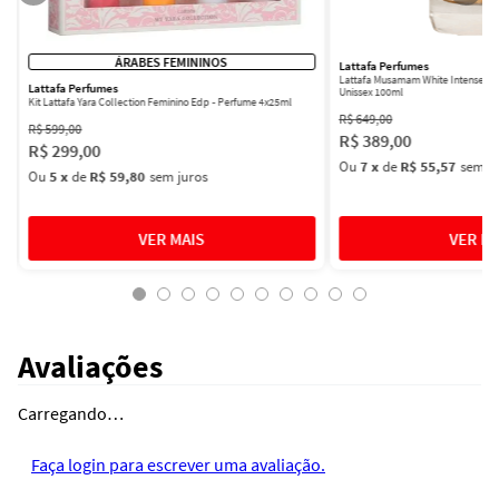
ÁRABES FEMININOS
Lattafa Perfumes
Lattafa Musamam White Intense Ea
Lattafa Perfumes
Unissex 100ml
Kit Lattafa Yara Collection Feminino Edp - Perfume 4x25ml
R$
649
,
00
R$
599
,
00
R$
389
,
00
R$
299
,
00
Ou
7
x
de
R$ 55,57
sem ju
Ou
5
x
de
R$ 59,80
sem juros
Avaliações
Carregando…
Faça login para escrever uma avaliação.