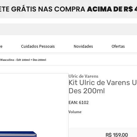
i
re
Cuidados Pessoais
Novidades
Ofertas
 Masculino - Edt 100ml + Des 200ml
Ulric de Varens
Kit Ulric de Varens
Des 200ml
6102
Volume
R$
159
,
00