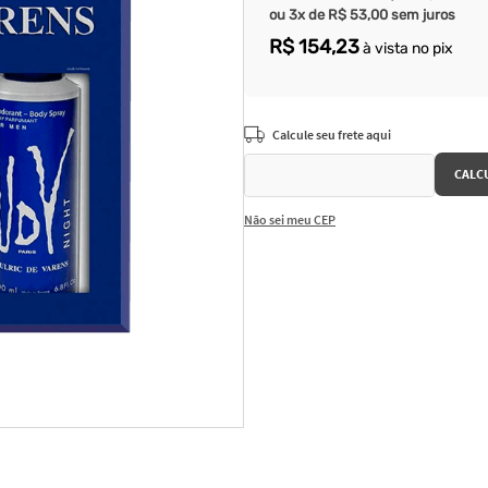
ou
3
x de
R$
53
,
00
sem juros
R$
154
,
23
à vista no pix
Não sei meu CEP