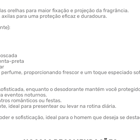
das orelhas para maior fixação e projeção da fragrância.
 axilas para uma proteção eficaz e duradoura.
nte):
moscada
enta-preta
ar
perfume, proporcionando frescor e um toque especiado sof
 sofisticada, enquanto o desodorante mantém você protegid
ra eventos noturnos.
ntros românticos ou festas.
 ideal para presentear ou levar na rotina diária.
oder e sofisticação, ideal para o homem que deseja se des