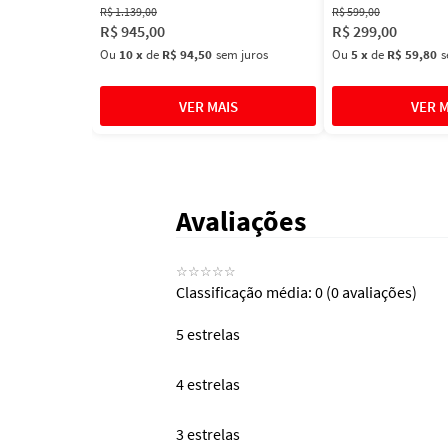
R$
1
.
139
,
00
R$
599
,
00
R$
945
,
00
R$
299
,
00
Ou
10
x
de
R$ 94,50
sem juros
Ou
5
x
de
R$ 59,80
s
Avaliações
☆
☆
☆
☆
☆
Classificação média: 0
(0 avaliações)
5 estrelas
4 estrelas
3 estrelas