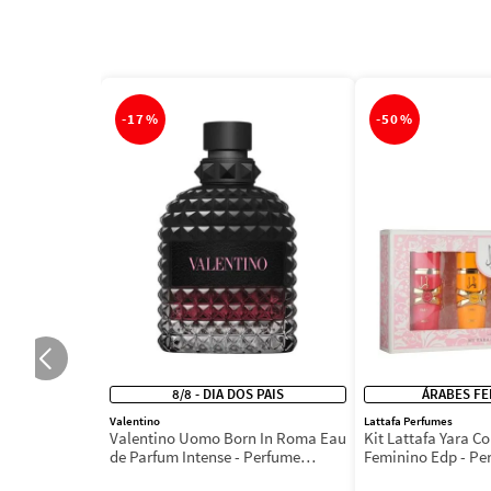
-
17%
-
50%
8/8 - DIA DOS PAIS
ÁRABES FE
Valentino
Lattafa Perfumes
Valentino Uomo Born In Roma Eau
Kit Lattafa Yara Co
de Parfum Intense - Perfume
Feminino Edp - Pe
Masculino