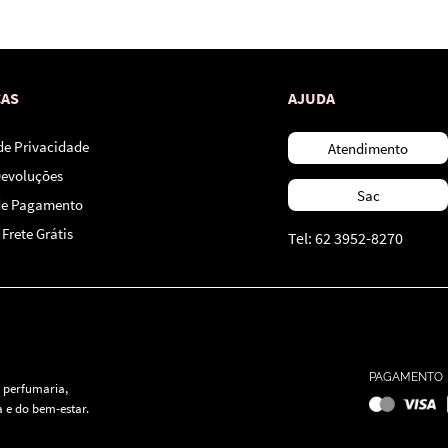
*Ao concluir você aceitará nossos
termos de uso
e
política de privacidade.
CAS
AJUDA
 de Privacidade
Atendimento
Devoluções
Sac
de Pagamento
Frete Grátis
Tel: 62 3952-8270
PAGAMENTO
 perfumaria,
 e do bem-estar.