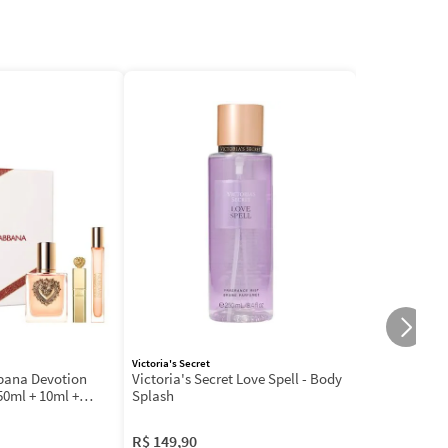
Victoria's Secret
bbana Devotion
Victoria's Secret Love Spell - Body
50ml + 10ml +
Splash
R$
149
,
90