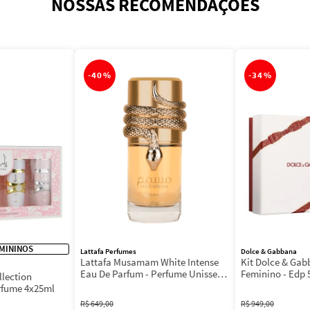
NOSSAS RECOMENDAÇÕES
-
40%
-
34%
MININOS
Lattafa Perfumes
Dolce & Gabbana
Lattafa Musamam White Intense
Kit Dolce & Ga
Eau De Parfum - Perfume Unissex
Feminino - Edp 
llection
100ml
Máscara 3ml
rfume 4x25ml
R$
649
,
00
R$
949
,
00