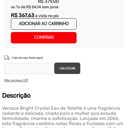
R$
379
,
00
ou
7
x de
R$
54
,
14
sem juros
R$
367
,
63
à vista no pix
ADICIONAR AO CARRINHO
COMPRAR
Não sei meu CEP
Descrição
Versace Bright Crystal Eau de Toilette é uma fragrância
radiante e delicada, criada para a mulher que exsuda
feminilidade, charme e sofisticação. Lançada em 2006,
esta fragrância combina notas florais e frutadas com um