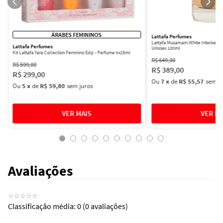
ÁRABES FEMININOS
Lattafa Perfumes
Lattafa Musamam White Intense Ea
Lattafa Perfumes
Unissex 100ml
Kit Lattafa Yara Collection Feminino Edp - Perfume 4x25ml
R$
649
,
00
R$
599
,
00
R$
389
,
00
R$
299
,
00
Ou
7
x
de
R$ 55,57
sem ju
Ou
5
x
de
R$ 59,80
sem juros
Avaliações
☆
☆
☆
☆
☆
Classificação média: 0
(0 avaliações)