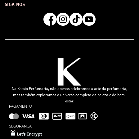
Atendimento
Consultoras Loja Física
Formas de Pagamento
SIGA-NOS
Regra de Frete Grátis
Na Kassio Perfumaria, não apenas celebramos a arte da perfumaria,
mas também exploramos o universo completo da beleza e do bem-
estar.
PAGAMENTO
SEGURANÇA