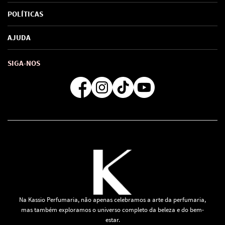
Sobre Nós
POLÍTICAS
Marcas
Política de Privacidade
AJUDA
SAC de marcas
Troca e Devoluções
Como comprar
Atendimento
Consultoras Loja Física
Formas de Pagamento
SIGA-NOS
Regra de Frete Grátis
Na Kassio Perfumaria, não apenas celebramos a arte da perfumaria,
mas também exploramos o universo completo da beleza e do bem-
estar.