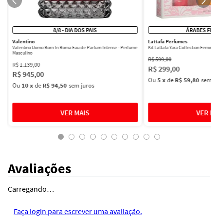
8/8 - DIA DOS PAIS
ÁRABES FEM
Valentino
Lattafa Perfumes
Valentino Uomo Born In Roma Eau de Parfum Intense - Perfume
Kit Lattafa Yara Collection Femini
Masculino
R$
599
,
00
R$
1
.
139
,
00
R$
299
,
00
R$
945
,
00
Ou
5
x
de
R$ 59,80
sem ju
Ou
10
x
de
R$ 94,50
sem juros
Avaliações
Carregando…
Faça login para escrever uma avaliação.