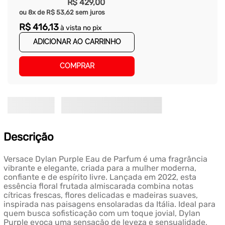
R$
429
,
00
ou
8
x de
R$
53
,
62
sem juros
R$
416
,
13
à vista no pix
ADICIONAR AO CARRINHO
COMPRAR
Descrição
Versace Dylan Purple Eau de Parfum é uma fragrância
vibrante e elegante, criada para a mulher moderna,
confiante e de espírito livre. Lançada em 2022, esta
essência floral frutada almiscarada combina notas
cítricas frescas, flores delicadas e madeiras suaves,
inspirada nas paisagens ensolaradas da Itália. Ideal para
quem busca sofisticação com um toque jovial, Dylan
Purple evoca uma sensação de leveza e sensualidade,