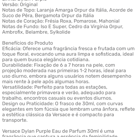
Versão: Original
Notas de Topo: Laranja Amarga Orpur da Itália, Acorde de
Suco de Pêra, Bergamota Orpur da Itália
Notas de Coração: Frésia Roxa, Pomarose, Mahonial
Notas de Fundo: Iso E Super, Cedro da Virgínia Orpur,
Ambrofix, Belambre, Sylkolide
Benefícios do Produto
Eficácia: Oferece uma fragrância fresca e frutada com um
toque floral, evocando uma aura limpa e sofisticada, ideal
para quem busca elegância cotidiana.
Durabilidade: Fixação de 6 a 7 horas na pele, com
projeção moderada nas primeiras 1-2 horas, ideal para
uso diurno, embora alguns usuários notem desempenho
mais rente à pele após algumas horas.
Versatilidade: Perfeito para todas as estações,
especialmente primavera e verão, adequado para
trabalho, encontros casuais ou eventos diurnos.
Design ou Praticidade: O frasco de 30ml, com curvas
elegantes em tom fúcsia que lembram uma ânfora, reflete
a estética clássica da Versace e é compacto para
transporte.
Versace Dylan Purple Eau de Parfum 30ml é uma
fragrância que captura a essência da feminilidade