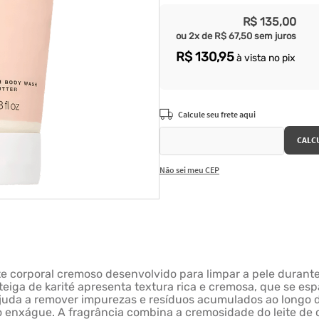
R$
135
,
00
ou
2
x de
R$
67
,
50
sem juros
R$
130
,
95
à vista no pix
Não sei meu CEP
ete corporal cremoso desenvolvido para limpar a pele duran
iga de karité apresenta textura rica e cremosa, que se esp
uda a remover impurezas e resíduos acumulados ao longo d
 enxágue. A fragrância combina a cremosidade do leite de c