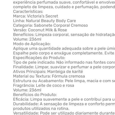
experiência perfumada suave, confortável e envolve
completo de limpeza, cuidado e perfumação, podend
Características:
Marca: Victoria's Secret
Linha: Natural Beauty Body Care
Categoria: Sabonete Corporal Cremoso
Versão: Coconut Milk & Rose
Benefícios: Limpeza corporal, sensação de hidrataç
Volume: 236ml
Modo de Aplicação:
Aplique uma quantidade adequada sobre a pele úmi
Espalhe pelo corpo e enxágue completamente. Evite o 
Especificações do Produto:
Tipo de pele indicado: Não informado nas fontes con
Finalidade: Limpar, suavizar e perfumar a pele corpor
Ativos Principais: Manteiga de karité
Material ou Textura: Fórmula cremosa
Estrutura ou Acabamento: Pele limpa, macia e com 
Fragrância: Leite de coco e rosa
Volume: 236ml
Benefícios do Produto:
Eficácia: Limpa suavemente a pele e contribui para 
Durabilidade: A sensação de limpeza e conforto per
produtos utilizados na rotina.
Versatilidade: Pode ser utilizado diariamente durant