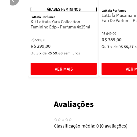
ÁRABES FEMININOS
Lattafa Perfumes
Lattafa Musamam 
Lattafa Perfumes
Eau De Parfum - P
Kit Lattafa Yara Collection
100ml
Feminino Edp - Perfume 4x25ml
R$
649
,
00
R$
389
,
00
R$
599
,
00
R$
299
,
00
Ou
7
x
de
R$ 55,57
s
Ou
5
x
de
R$ 59,80
sem juros
Avaliações
☆
☆
☆
☆
☆
Classificação média: 0
(0 avaliações)