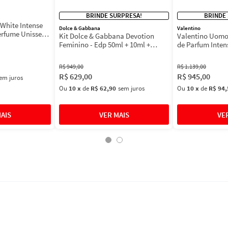
BRINDE SURPRESA!
BRINDE
White Intense
Dolce & Gabbana
Valentino
erfume Unissex
Kit Dolce & Gabbana Devotion
Valentino Uomo
Feminino - Edp 50ml + 10ml +
de Parfum Inten
Máscara 3ml
Masculino
R$
949
,
00
R$
1
.
139
,
00
R$
629
,
00
R$
945
,
00
em juros
Ou
10
x
de
R$ 62,90
sem juros
Ou
10
x
de
R$ 94,