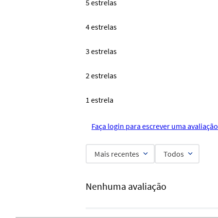
5 estrelas
4 estrelas
3 estrelas
2 estrelas
1 estrela
Faça login para escrever uma avaliação
Mais recentes
Todos
Nenhuma avaliação