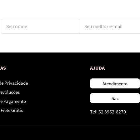
*Ao concluir você aceitará nossos
termos de uso
e
política de privacidade.
CAS
AJUDA
 de Privacidade
Atendimento
Devoluções
Sac
de Pagamento
Frete Grátis
Tel: 62 3952-8270