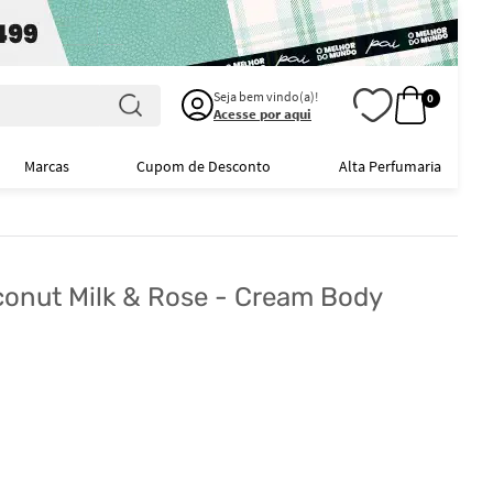
Seja bem vindo(a)!
0
Acesse por aqui
Marcas
Cupom de Desconto
Alta Perfumaria
oconut Milk & Rose - Cream Body