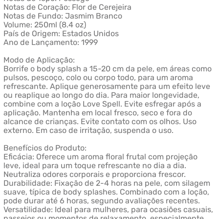
Notas de Coração: Flor de Cerejeira
Notas de Fundo: Jasmim Branco
Volume: 250ml (8.4 oz)
País de Origem: Estados Unidos
Ano de Lançamento: 1999
Modo de Aplicação:
Borrife o body splash a 15-20 cm da pele, em áreas como
pulsos, pescoço, colo ou corpo todo, para um aroma
refrescante. Aplique generosamente para um efeito leve
ou reaplique ao longo do dia. Para maior longevidade,
combine com a loção Love Spell. Evite esfregar após a
aplicação. Mantenha em local fresco, seco e fora do
alcance de crianças. Evite contato com os olhos. Uso
externo. Em caso de irritação, suspenda o uso.
Benefícios do Produto:
Eficácia: Oferece um aroma floral frutal com projeção
leve, ideal para um toque refrescante no dia a dia.
Neutraliza odores corporais e proporciona frescor.
Durabilidade: Fixação de 2-4 horas na pele, com silagem
suave, típica de body splashes. Combinado com a loção,
pode durar até 6 horas, segundo avaliações recentes.
Versatilidade: Ideal para mulheres, para ocasiões casuais,
passeios ou momentos de relaxamento, especialmente