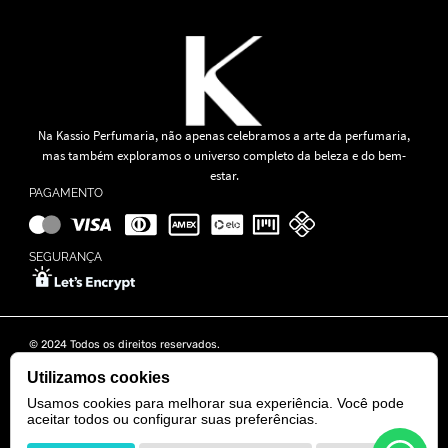
Na Kassio Perfumaria, não apenas celebramos a arte da perfumaria,
mas também exploramos o universo completo da beleza e do bem-
estar.
PAGAMENTO
SEGURANÇA
© 2024 Todos os direitos reservados.
KASSIO MOREIRA GRANADO LTDA | CNPJ: 11.647.490/0001-39
Rua Tapajós n° 481- Edifício B&B Business - 7° Andar - Vila Brasília -
Utilizamos cookies
Goiânia - GO
Usamos cookies para melhorar sua experiência. Você pode
aceitar todos ou configurar suas preferências.
POWERED BY
DEVELOPED BY