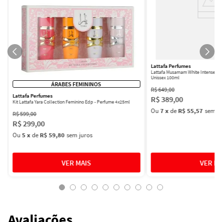
Lattafa Perfumes
Lattafa Musamam White Intense Ea
Unissex 100ml
ÁRABES FEMININOS
R$
649
,
00
Lattafa Perfumes
R$
389
,
00
Kit Lattafa Yara Collection Feminino Edp - Perfume 4x25ml
Ou
7
x
de
R$ 55,57
sem ju
R$
599
,
00
R$
299
,
00
Ou
5
x
de
R$ 59,80
sem juros
Avaliações