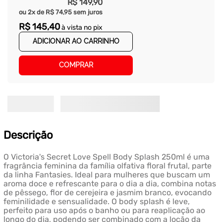
R$
149
,
90
ou
2
x de
R$
74
,
95
sem juros
R$
145
,
40
à vista no pix
ADICIONAR AO CARRINHO
COMPRAR
Descrição
O Victoria's Secret Love Spell Body Splash 250ml é uma
fragrância feminina da família olfativa floral frutal, parte
da linha Fantasies. Ideal para mulheres que buscam um
aroma doce e refrescante para o dia a dia, combina notas
de pêssego, flor de cerejeira e jasmim branco, evocando
feminilidade e sensualidade. O body splash é leve,
perfeito para uso após o banho ou para reaplicação ao
longo do dia, podendo ser combinado com a loção da