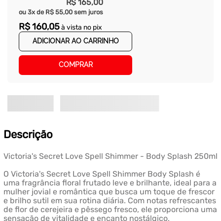
R$
165
,
00
ou
3
x de
R$
55
,
00
sem juros
R$
160
,
05
à vista no pix
ADICIONAR AO CARRINHO
COMPRAR
Descrição
Victoria's Secret Love Spell Shimmer - Body Splash 250ml
O Victoria's Secret Love Spell Shimmer Body Splash é
uma fragrância floral frutado leve e brilhante, ideal para a
mulher jovial e romântica que busca um toque de frescor
e brilho sutil em sua rotina diária. Com notas refrescantes
de flor de cerejeira e pêssego fresco, ele proporciona uma
sensação de vitalidade e encanto nostálgico,