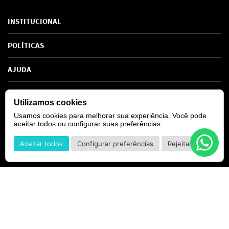
INSTITUCIONAL
Sobre Nós
POLÍTICAS
Marcas
Política de Privacidade
AJUDA
SAC de marcas
Troca e Devoluções
Como comprar
Atendimento
Consultoras Loja Física
Formas de Pagamento
SIGA-NOS
Utilizamos cookies
Regra de Frete Grátis
Usamos cookies para melhorar sua experiência. Você pode
aceitar todos ou configurar suas preferências.
Aceitar todos
Configurar preferências
Rejeitar