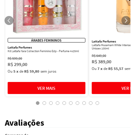
ÁRABES FEMININOS
Lattafa Perfumes
Lattafa Musamam White Intense Ea
Lattafa Perfumes
Unissex 100ml
Kit Lattafa Yara Collection Feminino Edp - Perfume 4x25ml
R$
649
,
00
R$
599
,
00
R$
389
,
00
R$
299
,
00
Ou
7
x
de
R$ 55,57
sem ju
Ou
5
x
de
R$ 59,80
sem juros
Avaliações