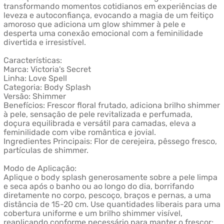
transformando momentos cotidianos em experiências de
leveza e autoconfiança, evocando a magia de um feitiço
amoroso que adiciona um glow shimmer à pele e
desperta uma conexão emocional com a feminilidade
divertida e irresistível.
Características:
Marca: Victoria's Secret
Linha: Love Spell
Categoria: Body Splash
Versão: Shimmer
Benefícios: Frescor floral frutado, adiciona brilho shimmer
à pele, sensação de pele revitalizada e perfumada,
doçura equilibrada e versátil para camadas, eleva a
feminilidade com vibe romântica e jovial.
Ingredientes Principais: Flor de cerejeira, pêssego fresco,
partículas de shimmer.
Modo de Aplicação:
Aplique o body splash generosamente sobre a pele limpa
e seca após o banho ou ao longo do dia, borrifando
diretamente no corpo, pescoço, braços e pernas, a uma
distância de 15-20 cm. Use quantidades liberais para uma
cobertura uniforme e um brilho shimmer visível,
reaplicando conforme necessário para manter o frescor;