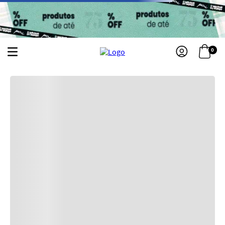
0
VICTORIA-S-SECRET-MIDNIGHT-BLOOM--BODY-SPRAY-250ML-
Sua busca não obteve nenhum resultado, por isso temos sugestões abaixo:
Primeiros passos
Kits
Acessórios