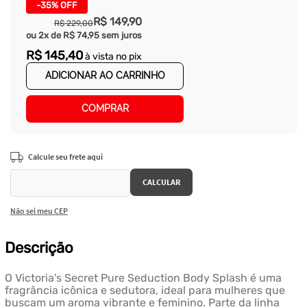
-
35%
OFF
R$
149
,
90
R$
229
,
00
ou
2
x de
R$
74
,
95
sem juros
R$
145
,
40
à vista no pix
ADICIONAR AO CARRINHO
COMPRAR
Não sei meu CEP
Descrição
O Victoria's Secret Pure Seduction Body Splash é uma
fragrância icônica e sedutora, ideal para mulheres que
buscam um aroma vibrante e feminino. Parte da linha