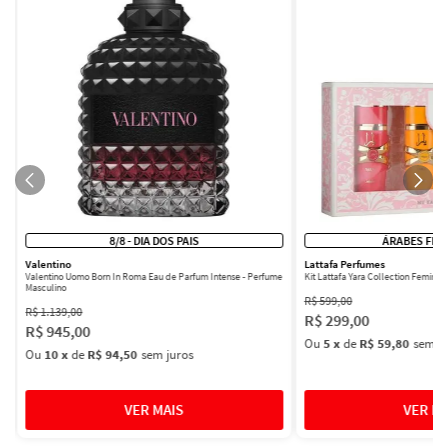
8/8 - DIA DOS PAIS
ÁRABES FEM
Valentino
Lattafa Perfumes
Valentino Uomo Born In Roma Eau de Parfum Intense - Perfume
Kit Lattafa Yara Collection Femini
Masculino
R$
599
,
00
R$
1
.
139
,
00
R$
299
,
00
R$
945
,
00
Ou
5
x
de
R$ 59,80
sem ju
Ou
10
x
de
R$ 94,50
sem juros