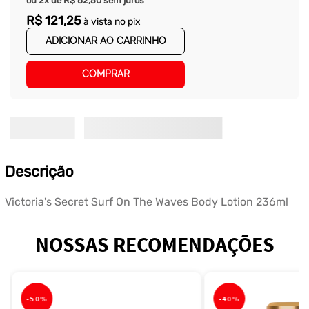
ou
2
x de
R$
62
,
50
sem juros
R$
121
,
25
à vista no pix
ADICIONAR AO CARRINHO
COMPRAR
Descrição
Victoria's Secret Surf On The Waves Body Lotion 236ml
NOSSAS RECOMENDAÇÕES
-
50%
-
40%