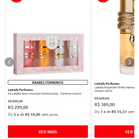
ÁRABES FEMININOS
Lattafa Perfumes
Lattafa Musamam White Intense Ea
Lattafa Perfumes
Unissex 100ml
Kit Lattafa Yara Collection Feminino Edp - Perfume 4x25ml
R$
649
,
00
R$
599
,
00
R$
389
,
00
R$
299
,
00
Ou
7
x
de
R$ 55,57
sem ju
Ou
5
x
de
R$ 59,80
sem juros