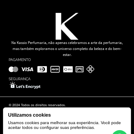
Na Kassio Perfumaria, não apenas celebramos a arte da perfumaria,
mas também exploramos o universo completo da beleza e do bem-
estar.
PAGAMENTO
SEGURANÇA
© 2024 Todos os direitos reservados.
KASSIO MOREIRA GRANADO LTDA | CNPJ: 11.647.490/0001-39
Rua Tapajós n° 481- Edifício B&B Business - 7° Andar - Vila Brasília -
Utilizamos cookies
Goiânia - GO
Usamos cookies para melhorar sua experiência. Você pode
aceitar todos ou configurar suas preferências.