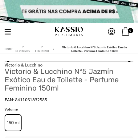
0
Victorio & Lucchino N°5 Jazmín Exótico Eau de
PERFUMES
FEMININO
Toilette - Perfume Feminino 150ml
Victorio & Lucchino
Victorio & Lucchino N°5 Jazmín
Exótico Eau de Toilette - Perfume
Feminino 150ml
8411061832585
Volume
150 ml