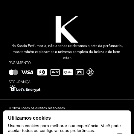
Na Kassio Perfumaria, não apenas celebramos a arte da perfumaria,
mas também exploramos o universo completo da beleza e do bem-
estar.
PAGAMENTO
SEGURANÇA
© 2024 Todos os direitos reservados.
KASSIO MOREIRA GRANADO LTDA | CNPJ: 11.647.490/0001-39
Rua Tapajós n° 481- Edifício B&B Business - 7° Andar - Vila Brasília -
Utilizamos cookies
Goiânia - GO
Usamos cookies para melhorar sua experiência. Você pode
aceitar todos ou configurar suas preferências.