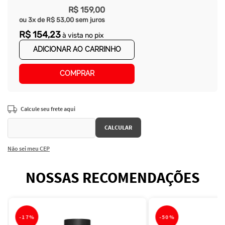
R$
159
,
00
ou
3
x de
R$
53
,
00
sem juros
R$
154
,
23
à vista no pix
ADICIONAR AO CARRINHO
COMPRAR
Não sei meu CEP
NOSSAS RECOMENDAÇÕES
-
17%
-
50%