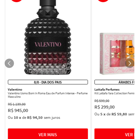
8/8 - DIA DOS PAIS
ÁRABES FEM
Valentino
Lattafa Perfumes
Valentino Uomo Born In Roma Eau de Parfum Intense - Perfume
Kit Lattafa Yara Collection Femini
Masculino
R$
599
,
00
R$
1
.
139
,
00
R$
299
,
00
R$
945
,
00
Ou
5
x
de
R$ 59,80
sem ju
Ou
10
x
de
R$ 94,50
sem juros