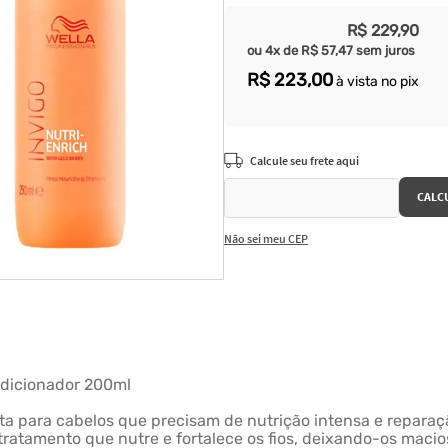
R$
229
,
90
ou
4
x de
R$
57
,
47
sem juros
R$
223
,
00
à vista no pix
Não sei meu CEP
ndicionador 200ml
eita para cabelos que precisam de nutrição intensa e repa
ratamento que nutre e fortalece os fios, deixando-os macio