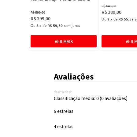
R$
649
,
00
R$
389
,
00
R$
599
,
00
R$
299
,
00
Ou
7
x
de
R$ 55,57
s
Ou
5
x
de
R$ 59,80
sem juros
Avaliações
☆
☆
☆
☆
☆
Classificação média: 0
(0 avaliações)
5 estrelas
4 estrelas