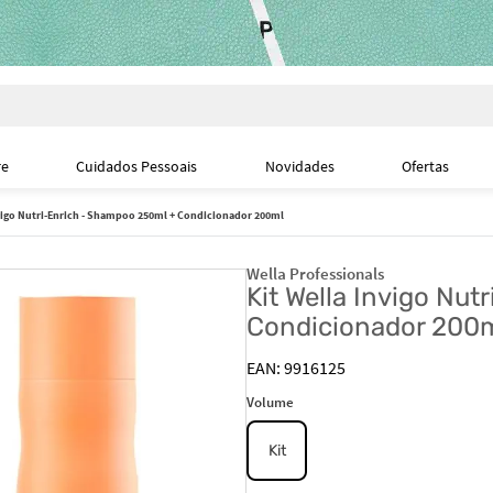
i
re
Cuidados Pessoais
Novidades
Ofertas
nvigo Nutri-Enrich - Shampoo 250ml + Condicionador 200ml
Wella Professionals
Kit Wella Invigo Nu
Condicionador 200
9916125
Volume
Kit