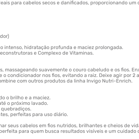
ideais para cabelos secos e danificados, proporcionando um 
dor)
ilho intenso, hidratação profunda e maciez prolongada.
 Reconstrutoras e Complexo de Vitaminas.
os, massageando suavemente o couro cabeludo e os fios. 
o condicionador nos fios, evitando a raiz. Deixe agir por 2
ombine com outros produtos da linha Invigo Nutri-Enrich.
do o brilho e a maciez.
até o próximo lavado.
e quebradiços.
es, perfeitas para uso diário.
ormar seus cabelos em fios nutridos, brilhantes e cheios de
a perfeita para quem busca resultados visíveis e um cuidado 