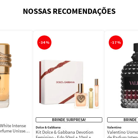
NOSSAS RECOMENDAÇÕES
-
34%
-
17%
BRINDE SURPRESA!
BRINDE
White Intense
Dolce & Gabbana
Valentino
erfume Unissex
Kit Dolce & Gabbana Devotion
Valentino Uomo
Feminino - Edp 50ml + 10ml +
de Parfum Inten