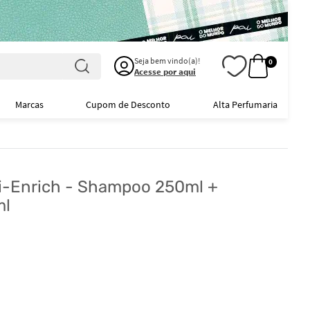
Seja bem vindo(a)!
0
Acesse por aqui
Marcas
Cupom de Desconto
Alta Perfumaria
tri-Enrich - Shampoo 250ml +
ml