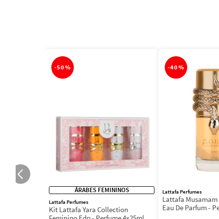
-
50%
-
40%
ÁRABES FEMININOS
Lattafa Perfumes
Lattafa Musamam 
Lattafa Perfumes
Eau De Parfum - P
Kit Lattafa Yara Collection
100ml
Feminino Edp - Perfume 4x25ml