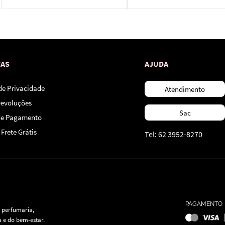
*Ao concluir você aceitará nossos
termos de uso
e
política de privacidade.
CAS
AJUDA
 de Privacidade
Atendimento
Devoluções
Sac
de Pagamento
Frete Grátis
Tel: 62 3952-8270
PAGAMENTO
 perfumaria,
 e do bem-estar.