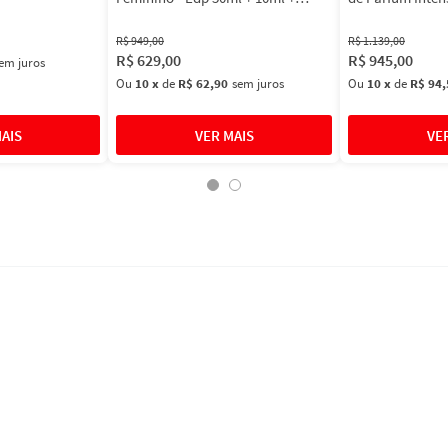
Máscara 3ml
Masculino
R$
949
,
00
R$
1
.
139
,
00
R$
629
,
00
R$
945
,
00
em juros
Ou
10
x
de
R$ 62,90
sem juros
Ou
10
x
de
R$ 94,