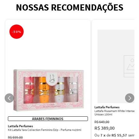
NOSSAS RECOMENDAÇÕES
-
50%
Lattafa Perfumes
Lattafa Musamam White Intense Ea
Unissex 100ml
ÁRABES FEMININOS
R$
649
,
00
Lattafa Perfumes
R$
389
,
00
Kit Lattafa Yara Collection Feminino Edp - Perfume 4x25ml
Ou
7
x
de
R$ 55,57
sem ju
R$
599
,
00