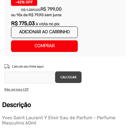
-
42%
OFF
R$
799
,
00
R$
1
.
389
,
00
ou
10
x de
R$
79
,
90
sem juros
R$
775
,
03
à vista no pix
ADICIONAR AO CARRINHO
COMPRAR
Não sei meu CEP
Descrição
Yves Saint Laurent Y Elixir Eau de Parfum - Perfume
Masculino 60ml