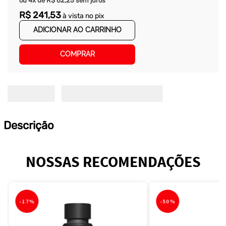
ou
4
x de
R$
62
,
25
sem juros
R$
241
,
53
à vista no pix
ADICIONAR AO CARRINHO
COMPRAR
Descrição
NOSSAS RECOMENDAÇÕES
-
17%
-
50%