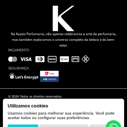
Na Kassio Perfumaria, não apenas celebramos a arte da perfumaria,
mas também exploramos o universo completo da beleza e do bem-
estar.
PAGAMENTO
SEGURANÇA
© 2024 Todos os direitos reservados.
KASSIO MOREIRA GRANADO LTDA | CNPJ: 11.647.490/0001-39
Rua Tapajós n° 481- Edifício B&B Business - 7° Andar - Vila Brasília -
Utilizamos cookies
Goiânia - GO
Usamos cookies para melhorar sua experiência. Você pode
aceitar todos ou configurar suas preferências.
POWERED BY
DEVELOPED BY