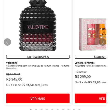
8/8 - DIA DOS PAIS
ÁRABES FEM
Valentino
Lattafa Perfumes
Valentino Uomo Born In Roma Eau de Parfum Intense - Perfume
Kit Lattafa Yara Collection Femini
Masculino
R$
599
,
00
R$
1
.
139
,
00
R$
299
,
00
R$
945
,
00
Ou
5
x
de
R$ 59,80
sem ju
Ou
10
x
de
R$ 94,50
sem juros