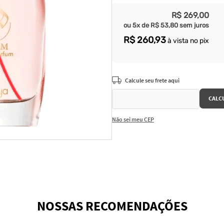
R$
269
,
00
ou
5
x de
R$
53
,
80
sem juros
R$
260
,
93
à vista no pix
Não sei meu CEP
NOSSAS RECOMENDAÇÕES