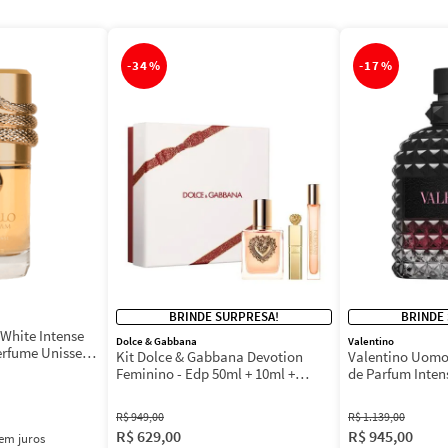
-
34%
-
17%
BRINDE SURPRESA!
BRINDE
White Intense
Dolce & Gabbana
Valentino
erfume Unissex
Kit Dolce & Gabbana Devotion
Valentino Uomo
Feminino - Edp 50ml + 10ml +
de Parfum Inten
Máscara 3ml
Masculino
R$
949
,
00
R$
1
.
139
,
00
R$
629
,
00
R$
945
,
00
em juros