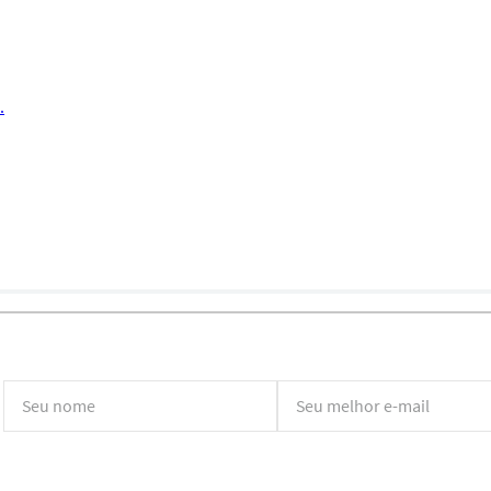
.
*Ao concluir você aceitará nossos
termos de uso
e
política de privacidade.