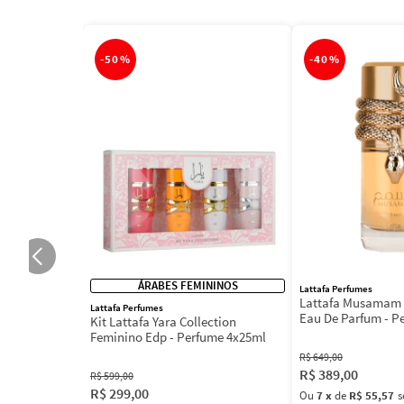
-
50%
-
40%
ÁRABES FEMININOS
Lattafa Perfumes
Lattafa Musamam 
Lattafa Perfumes
Eau De Parfum - P
Kit Lattafa Yara Collection
100ml
Feminino Edp - Perfume 4x25ml
R$
649
,
00
R$
389
,
00
R$
599
,
00
R$
299
,
00
Ou
7
x
de
R$ 55,57
s