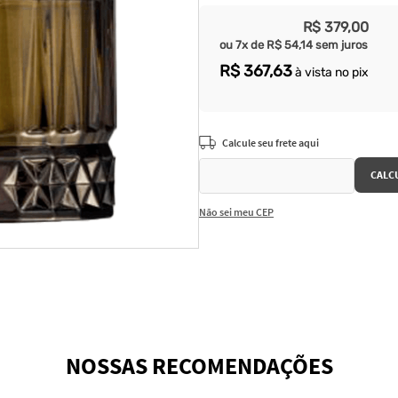
R$
379
,
00
ou
7
x de
R$
54
,
14
sem juros
R$
367
,
63
à vista no pix
Não sei meu CEP
NOSSAS RECOMENDAÇÕES