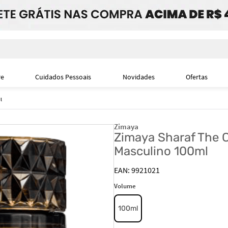
i
re
Cuidados Pessoais
Novidades
Ofertas
l
Zimaya
Zimaya Sharaf The C
Masculino 100ml
9921021
Volume
100ml