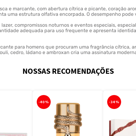
sca e marcante, com abertura cítrica e picante, coração a
ta uma estrutura olfativa encorpada. O desempenho pode var
 lazer, compromissos noturnos e eventos especiais, espec
uantidade adequada para uso frequente e apresenta identida
cante para homens que procuram uma fragrância cítrica, ar
houli, cedro, ládano e ambroxan cria uma assinatura moderna
NOSSAS RECOMENDAÇÕES
-
40%
-
34%