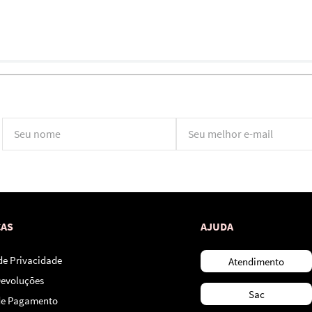
*Ao concluir você aceitará nossos
termos de uso
e
política de privacidade.
CAS
AJUDA
 de Privacidade
Atendimento
Devoluções
Sac
de Pagamento