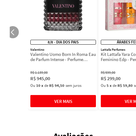
8/8 - DIA DOS PAIS
ÁRABES FE
Valentino
Lattafa Perfumes
Valentino Uomo Born In Roma Eau
Kit Lattafa Yara Co
de Parfum Intense - Perfume
Feminino Edp - Pe
Masculino
R$
1
.
139
,
00
R$
599
,
00
R$
945
,
00
R$
299
,
00
Ou
10
x
de
R$ 94,50
sem juros
Ou
5
x
de
R$ 59,80
s