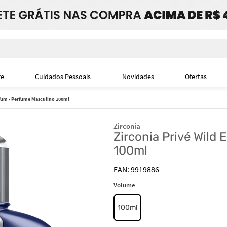
i
re
Cuidados Pessoais
Novidades
Ofertas
rfum - Perfume Masculino 100ml
Zirconia
Zirconia Privé Wild
100ml
9919886
Volume
100ml