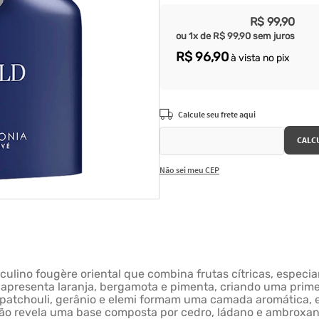
R$
99
,
90
ou
1
x de
R$
99
,
90
sem juros
R$
96
,
90
à vista no pix
Não sei meu CEP
ulino fougère oriental que combina frutas cítricas, especia
apresenta laranja, bergamota e pimenta, criando uma primeir
 patchouli, gerânio e elemi formam uma camada aromática, e
ção revela uma base composta por cedro, ládano e ambroxan