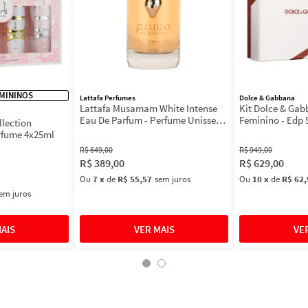
MININOS
Lattafa Perfumes
Dolce & Gabbana
Lattafa Musamam White Intense
Kit Dolce & Ga
Eau De Parfum - Perfume Unissex
Feminino - Edp 
llection
100ml
Máscara 3ml
rfume 4x25ml
R$
649
,
00
R$
949
,
00
R$
389
,
00
R$
629
,
00
Ou
7
x
de
R$ 55,57
sem juros
Ou
10
x
de
R$ 62,
em juros