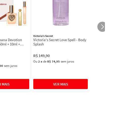
Victoria's Secret
bbana Devotion
Victoria's Secret Love Spell - Body
50ml + 10ml +
Splash
R$
149
,
90
Ou
2
x
de
R$ 74,95
sem juros
90
sem juros