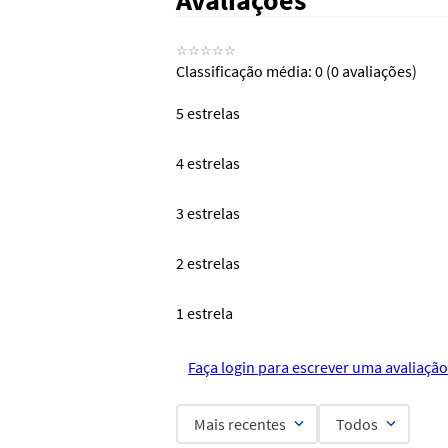
Avaliações
☆
☆
☆
☆
☆
Classificação média: 0
(0 avaliações)
5 estrelas
4 estrelas
3 estrelas
2 estrelas
1 estrela
Faça login para escrever uma avaliação
Mais recentes
Todos