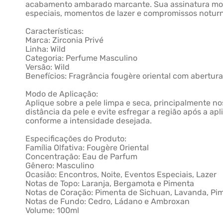
acabamento ambarado marcante. Sua assinatura mode
especiais, momentos de lazer e compromissos notur
Características:
Marca: Zirconia Privé
Linha: Wild
Categoria: Perfume Masculino
Versão: Wild
Benefícios: Fragrância fougère oriental com abertur
Modo de Aplicação:
Aplique sobre a pele limpa e seca, principalmente 
distância da pele e evite esfregar a região após a a
conforme a intensidade desejada.
Especificações do Produto:
Família Olfativa: Fougère Oriental
Concentração: Eau de Parfum
Gênero: Masculino
Ocasião: Encontros, Noite, Eventos Especiais, Lazer
Notas de Topo: Laranja, Bergamota e Pimenta
Notas de Coração: Pimenta de Sichuan, Lavanda, Pime
Notas de Fundo: Cedro, Ládano e Ambroxan
Volume: 100ml