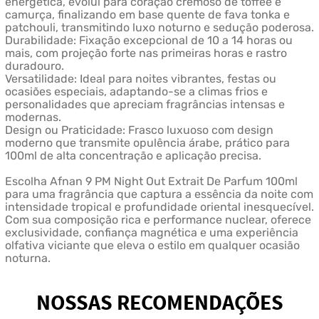
energética, evolui para coração cremoso de toffee e
camurça, finalizando em base quente de fava tonka e
patchouli, transmitindo luxo noturno e sedução poderosa.
Durabilidade: Fixação excepcional de 10 a 14 horas ou
mais, com projeção forte nas primeiras horas e rastro
duradouro.
Versatilidade: Ideal para noites vibrantes, festas ou
ocasiões especiais, adaptando-se a climas frios e
personalidades que apreciam fragrâncias intensas e
modernas.
Design ou Praticidade: Frasco luxuoso com design
moderno que transmite opulência árabe, prático para
100ml de alta concentração e aplicação precisa.
Escolha Afnan 9 PM Night Out Extrait De Parfum 100ml
para uma fragrância que captura a essência da noite com
intensidade tropical e profundidade oriental inesquecível.
Com sua composição rica e performance nuclear, oferece
exclusividade, confiança magnética e uma experiência
olfativa viciante que eleva o estilo em qualquer ocasião
noturna.
NOSSAS RECOMENDAÇÕES