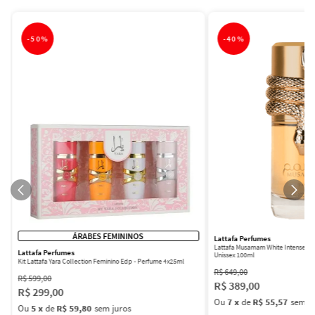
-
50%
-
40%
ÁRABES FEMININOS
Lattafa Perfumes
Lattafa Musamam White Intense Ea
Lattafa Perfumes
Unissex 100ml
Kit Lattafa Yara Collection Feminino Edp - Perfume 4x25ml
R$
649
,
00
R$
599
,
00
R$
389
,
00
R$
299
,
00
Ou
7
x
de
R$ 55,57
sem ju
Ou
5
x
de
R$ 59,80
sem juros