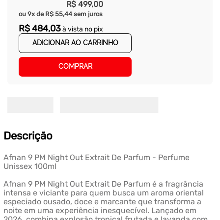
R$
499
,
00
ou
9
x de
R$
55
,
44
sem juros
R$
484
,
03
à vista no pix
ADICIONAR AO CARRINHO
COMPRAR
Descrição
Afnan 9 PM Night Out Extrait De Parfum - Perfume
Unissex 100ml
Afnan 9 PM Night Out Extrait De Parfum é a fragrância
intensa e viciante para quem busca um aroma oriental
especiado ousado, doce e marcante que transforma a
noite em uma experiência inesquecível. Lançado em
2026, combina explosão tropical frutada e lavanda com