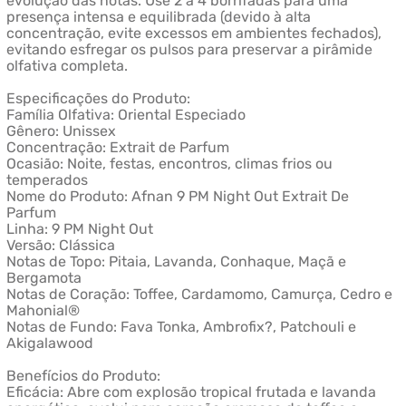
evolução das notas. Use 2 a 4 borrifadas para uma
presença intensa e equilibrada (devido à alta
concentração, evite excessos em ambientes fechados),
evitando esfregar os pulsos para preservar a pirâmide
olfativa completa.
Especificações do Produto:
Família Olfativa: Oriental Especiado
Gênero: Unissex
Concentração: Extrait de Parfum
Ocasião: Noite, festas, encontros, climas frios ou
temperados
Nome do Produto: Afnan 9 PM Night Out Extrait De
Parfum
Linha: 9 PM Night Out
Versão: Clássica
Notas de Topo: Pitaia, Lavanda, Conhaque, Maçã e
Bergamota
Notas de Coração: Toffee, Cardamomo, Camurça, Cedro e
Mahonial®
Notas de Fundo: Fava Tonka, Ambrofix?, Patchouli e
Akigalawood
Benefícios do Produto:
Eficácia: Abre com explosão tropical frutada e lavanda