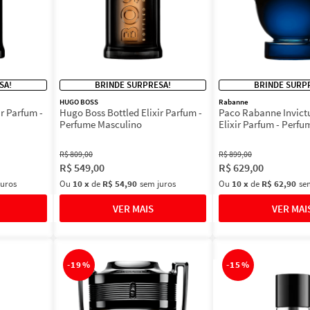
SA!
BRINDE SURPRESA!
BRINDE SURP
HUGO BOSS
Rabanne
r Parfum -
Hugo Boss Bottled Elixir Parfum -
Paco Rabanne Invictu
Perfume Masculino
Elixir Parfum - Perf
R$
809
,
00
R$
899
,
00
R$
549
,
00
R$
629
,
00
juros
Ou
10
x
de
R$ 54,90
sem juros
Ou
10
x
de
R$ 62,90
se
-
19%
-
15%