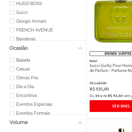
HUGO BOSS
Gucci
Giorgio Armani
FRENCH AVENUE
Banderas
Ocasião
Afnan
BRINDE SURPRE
Balada
Gucci
Gucci Guilty Pour Homm
Casual
de Parfum - Perfume M
60ml
Climas Frio
R$
1
.
169
,
00
Dia a Dia
R$
935
,
00
Encontros
Ou
10
x
de
R$ 93,50
sem 
Eventos Especiais
Eventos Formais
Volume
inverno
Momentos Especiais