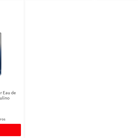
ir Eau de
ulino
ros