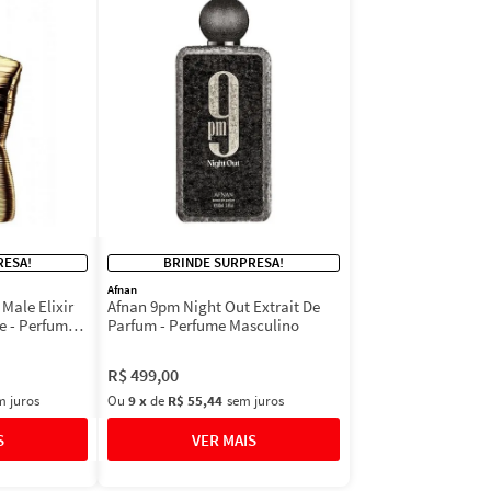
RESA!
BRINDE SURPRESA!
Afnan
 Male Elixir
Afnan 9pm Night Out Extrait De
e - Perfume
Parfum - Perfume Masculino
R$
499
,
00
m juros
Ou
9
x
de
R$ 55,44
sem juros