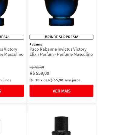
RESA!
BRINDE SURPRESA!
Rabanne
s Victory
Paco Rabanne Invictus Victory
ume Masculino
Elixir Parfum - Perfume Masculino
R$
729
,
00
R$
559
,
00
m juros
Ou
10
x
de
R$ 55,90
sem juros