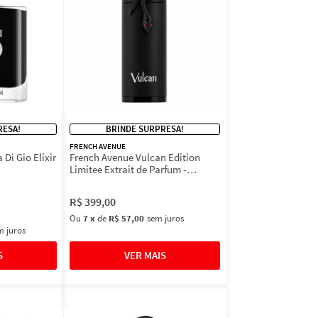
RESA!
BRINDE SURPRESA!
FRENCH AVENUE
Di Gio Elixir
French Avenue Vulcan Edition
Limitee Extrait de Parfum -
Perfume Masculino 100ml
R$
399
,
00
Ou
7
x
de
R$ 57,00
sem juros
m juros