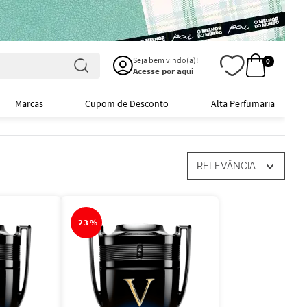
Seja bem vindo(a)!
0
Acesse por aqui
Marcas
Cupom de Desconto
Alta Perfumaria
RELEVÂNCIA
-
23%