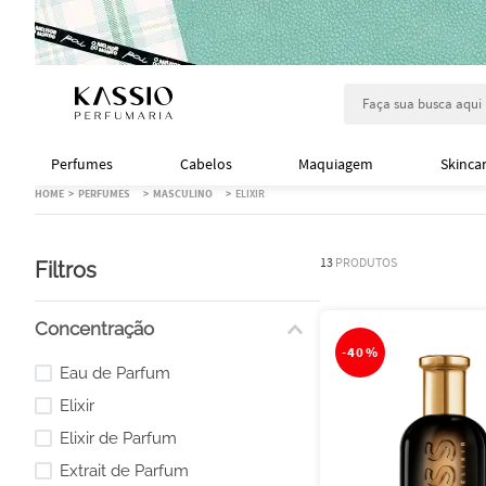
Faça sua busca aqu
Perfumes
Cabelos
Maquiagem
Skinca
PERFUMES
MASCULINO
ELIXIR
13
PRODUTOS
Filtros
Concentração
-
40%
Eau de Parfum
Elixir
Elixir de Parfum
Extrait de Parfum