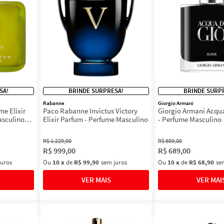
SA!
BRINDE SURPRESA!
BRINDE SURP
Rabanne
Giorgio Armani
e Elixir
Paco Rabanne Invictus Victory
Giorgio Armani Acqua 
asculino
Elixir Parfum - Perfume Masculino
- Perfume Masculino
R$
1
.
229
,
00
R$
809
,
00
R$
999
,
00
R$
689
,
00
juros
Ou
10
x
de
R$ 99,90
sem juros
Ou
10
x
de
R$ 68,90
se