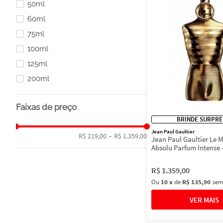
50ml
Noite
60ml
75ml
100ml
125ml
200ml
Faixas de preço
BRINDE SURPRE
Jean Paul Gaultier
R$ 219,00
–
R$ 1.359,00
Jean Paul Gaultier Le M
Absolu Parfum Intense 
Masculino
R$
1
.
359
,
00
Ou
10
x
de
R$ 135,90
sem