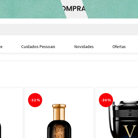
i
re
Cuidados Pessoais
Novidades
Ofertas
-
32%
-
30%