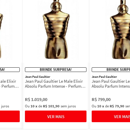
SA!
BRINDE SURPRESA!
BRINDE SURP
Jean Paul Gaultier
Jean Paul Gaultier
ale Elixir
Jean Paul Gaultier Le Male Elixir
Jean Paul Gaultier Le
- Perfume
Absolu Parfum Intense - Perfume
Absolu Parfum Intens
Masculino
Masculino
R$
1
.
019
,
00
R$
799
,
00
 juros
Ou
10
x
de
R$ 101,90
sem juros
Ou
10
x
de
R$ 79,90
se