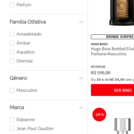
Parfum
Família Olfativa
Amadeirado
BRINDE SURPRE
Âmbar
HUGO BOSS
Hugo Boss Bottled Elixi
Aquático
Perfume Masculino
Oriental
R$
999
,
00
R$
599
,
00
Gênero
Ou
10
x
de
R$ 59,90
sem 
Masculino
Marca
-
20%
Rabanne
Jean Paul Gaultier