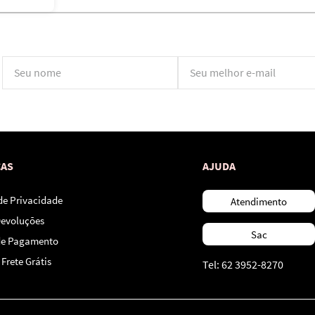
*Ao concluir você aceitará nossos
termos de uso
e
política de privacidade.
CAS
AJUDA
 de Privacidade
Atendimento
Devoluções
Sac
de Pagamento
Frete Grátis
Tel: 62 3952-8270