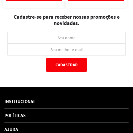
Cadastre-se para receber nossas promoções e
novidades.
CADASTRAR
*Ao concluir você aceitará nossos
termos de uso
e
política de privacidade.
INSTITUCIONAL
Sobre Nós
POLÍTICAS
Marcas
Política de Privacidade
AJUDA
SAC de marcas