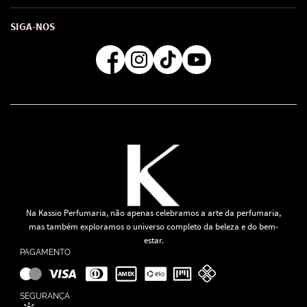
Troca e Devoluções
Como comprar
Atendimento
Consultoras Loja Física
Formas de Pagamento
SIGA-NOS
Regra de Frete Grátis
Na Kassio Perfumaria, não apenas celebramos a arte da perfumaria,
mas também exploramos o universo completo da beleza e do bem-
estar.
PAGAMENTO
SEGURANÇA