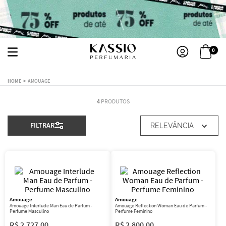
0
AMOUAGE
4
PRODUTOS
FILTRAR
RELEVÂNCIA
Amouage
Amouage
Amouage Interlude Man Eau de Parfum -
Amouage Reflection Woman Eau de Parfum -
Perfume Masculino
Perfume Feminino
R$
2
.
727
,
00
R$
2
.
800
,
00