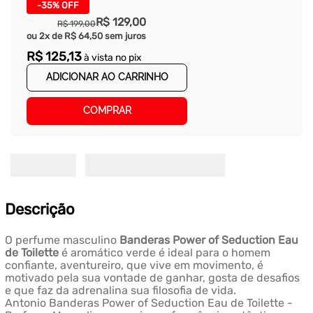
-
35%
OFF
R$
129
,
00
R$
199
,
00
ou
2
x de
R$
64
,
50
sem juros
R$
125
,
13
à vista no pix
ADICIONAR AO CARRINHO
COMPRAR
Descrição
O perfume masculino
Banderas Power of Seduction Eau
de Toilette
é aromático verde é ideal para o homem
confiante, aventureiro, que vive em movimento, é
motivado pela sua vontade de ganhar, gosta de desafios
e que faz da adrenalina sua filosofia de vida.
Antonio Banderas Power of Seduction Eau de Toilette -