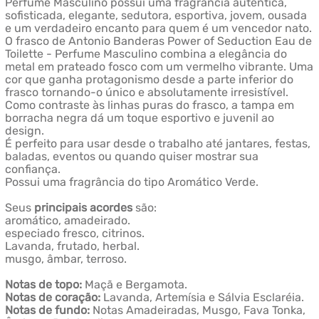
Perfume Masculino possui uma fragrância autêntica,
sofisticada, elegante, sedutora, esportiva, jovem, ousada
e um verdadeiro encanto para quem é um vencedor nato.
O frasco de Antonio Banderas Power of Seduction Eau de
Toilette - Perfume Masculino combina a elegância do
metal em prateado fosco com um vermelho vibrante. Uma
cor que ganha protagonismo desde a parte inferior do
frasco tornando-o único e absolutamente irresistível.
Como contraste às linhas puras do frasco, a tampa em
borracha negra dá um toque esportivo e juvenil ao
design.
É perfeito para usar desde o trabalho até jantares, festas,
baladas, eventos ou quando quiser mostrar sua
confiança.
Possui uma fragrância do tipo Aromático Verde.
Seus
principais acordes
são:
aromático, amadeirado.
especiado fresco, citrinos.
Lavanda, frutado, herbal.
musgo, âmbar, terroso.
Notas de topo:
Maçã e Bergamota.
Notas de coração:
Lavanda, Artemísia e Sálvia Esclaréia.
Notas de fundo:
Notas Amadeiradas, Musgo, Fava Tonka,