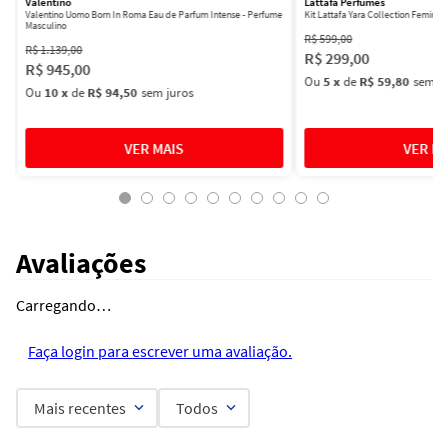
Valentino
Lattafa Perfumes
Valentino Uomo Born In Roma Eau de Parfum Intense - Perfume
Kit Lattafa Yara Collection Femini
Masculino
R$
599
,
00
R$
1
.
139
,
00
R$
299
,
00
R$
945
,
00
Ou
5
x
de
R$ 59,80
sem ju
Ou
10
x
de
R$ 94,50
sem juros
Avaliações
Carregando…
Faça login para escrever uma avaliação.
Mais recentes
Todos