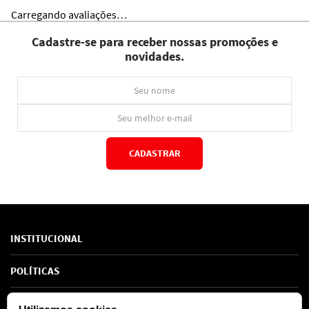
Carregando avaliações…
Cadastre-se para receber nossas promoções e
novidades.
CADASTRAR
*Ao concluir você aceitará nossos
termos de uso
e
política de privacidade.
INSTITUCIONAL
Sobre Nós
POLÍTICAS
Marcas
Política de Privacidade
AJUDA
SAC de marcas