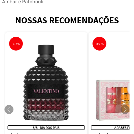
Âmbar e Patchouli.
NOSSAS RECOMENDAÇÕES
-
17%
-
50%
8/8 - DIA DOS PAIS
ÁRABES FEM