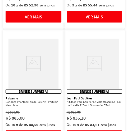
Ou
10
x
de
R$ 52,90
sem juros
Ou
9
x
de
R$ 55,44
sem juros
BRINDE SURPRESA!
BRINDE SURPRESA!
Rabanne
Jean Paul Gaultier
Rabanne Phantom Eau de Toilette - Perfume
Kit Jean Paul Gaultier Le Male Masculino - Eau
Masculino
de Toilette 125ml + Shower Gel 75ml
R$
999
,
00
R$
929
,
00
R$
885
,
00
R$
836
,
10
Ou
10
x
de
R$ 88,50
sem juros
Ou
10
x
de
R$ 83,61
sem juros