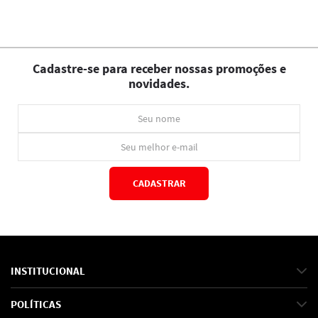
Cadastre-se para receber nossas promoções e
novidades.
CADASTRAR
*Ao concluir você aceitará nossos
termos de uso
e
política de privacidade.
INSTITUCIONAL
Sobre Nós
POLÍTICAS