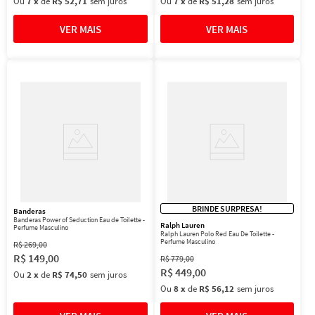
Ou
7
x
de
R$ 52,71
sem juros
Ou
7
x
de
R$ 51,28
sem juros
BRINDE SURPRESA!
Banderas
Banderas Power of Seduction Eau de Toilette -
Ralph Lauren
Perfume Masculino
Ralph Lauren Polo Red Eau De Toilette -
Perfume Masculino
R$
269
,
00
R$
149
,
00
R$
779
,
00
R$
449
,
00
Ou
2
x
de
R$ 74,50
sem juros
Ou
8
x
de
R$ 56,12
sem juros