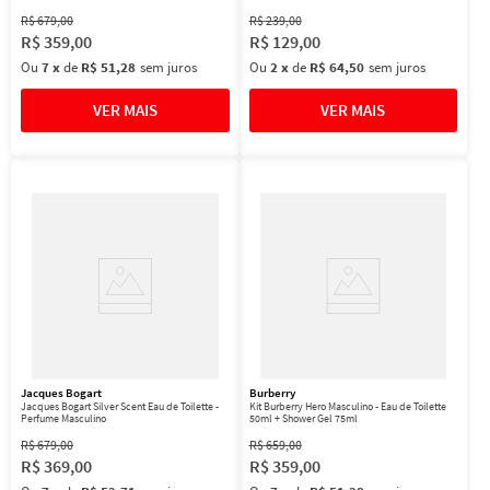
R$
679
,
00
R$
239
,
00
R$
359
,
00
R$
129
,
00
Ou
7
x
de
R$ 51,28
sem juros
Ou
2
x
de
R$ 64,50
sem juros
Jacques Bogart
Burberry
Jacques Bogart Silver Scent Eau de Toilette -
Kit Burberry Hero Masculino - Eau de Toilette
Perfume Masculino
50ml + Shower Gel 75ml
R$
679
,
00
R$
659
,
00
R$
369
,
00
R$
359
,
00