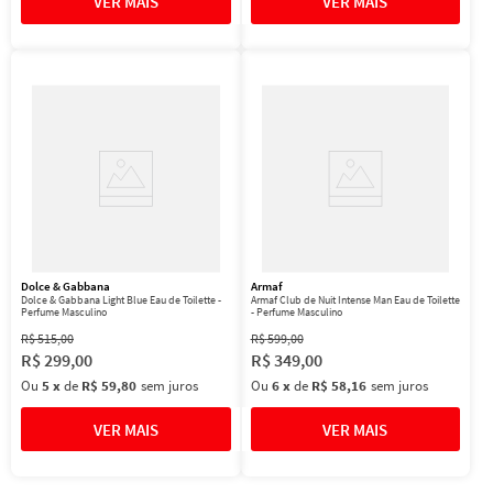
Dolce & Gabbana
Armaf
Dolce & Gabbana Light Blue Eau de Toilette -
Armaf Club de Nuit Intense Man Eau de Toilette
Perfume Masculino
- Perfume Masculino
R$
515
,
00
R$
599
,
00
R$
299
,
00
R$
349
,
00
Ou
5
x
de
R$ 59,80
sem juros
Ou
6
x
de
R$ 58,16
sem juros