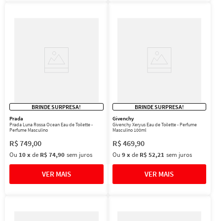
BRINDE SURPRESA!
BRINDE SURPRESA!
Prada
Givenchy
Prada Luna Rossa Ocean Eau de Toilette -
Givenchy Xeryus Eau de Toilette - Perfume
Perfume Masculino
Masculino 100ml
R$
749
,
00
R$
469
,
90
Ou
10
x
de
R$ 74,90
sem juros
Ou
9
x
de
R$ 52,21
sem juros