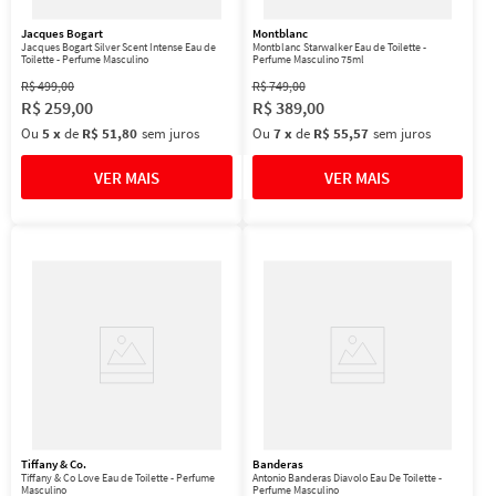
Jacques Bogart
Montblanc
Jacques Bogart Silver Scent Intense Eau de
Montblanc Starwalker Eau de Toilette -
Toilette - Perfume Masculino
Perfume Masculino 75ml
R$
499
,
00
R$
749
,
00
R$
259
,
00
R$
389
,
00
Ou
5
x
de
R$ 51,80
sem juros
Ou
7
x
de
R$ 55,57
sem juros
Tiffany & Co.
Banderas
Tiffany & Co Love Eau de Toilette - Perfume
Antonio Banderas Diavolo Eau De Toilette -
Masculino
Perfume Masculino