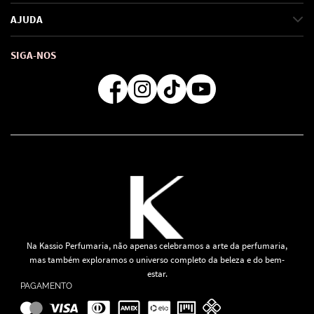
Marcas
Política de Privacidade
AJUDA
SAC de marcas
Troca e Devoluções
Como comprar
Atendimento
Consultoras Loja Física
Formas de Pagamento
SIGA-NOS
Regra de Frete Grátis
Na Kassio Perfumaria, não apenas celebramos a arte da perfumaria,
mas também exploramos o universo completo da beleza e do bem-
estar.
PAGAMENTO