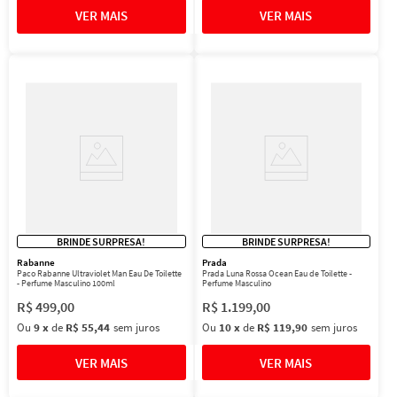
BRINDE SURPRESA!
BRINDE SURPRESA!
Rabanne
Prada
Paco Rabanne Ultraviolet Man Eau De Toilette
Prada Luna Rossa Ocean Eau de Toilette -
- Perfume Masculino 100ml
Perfume Masculino
R$
499
,
00
R$
1
.
199
,
00
Ou
9
x
de
R$ 55,44
sem juros
Ou
10
x
de
R$ 119,90
sem juros