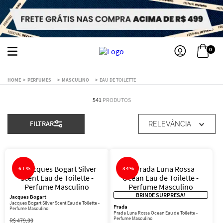
0
PERFUMES
MASCULINO
EAU DE TOILETTE
541
PRODUTOS
FILTRAR
RELEVÂNCIA
-
61%
-
34%
BRINDE SURPRESA!
Jacques Bogart
Jacques Bogart Silver Scent Eau de Toilette -
Prada
Perfume Masculino
Prada Luna Rossa Ocean Eau de Toilette -
Perfume Masculino
R$
479
,
00