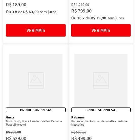
R$
189
,
00
R$
1
.
219
,
00
R$
799
,
00
Ou
3
x
de
R$ 63,00
sem juros
Ou
10
x
de
R$ 79,90
sem juros
BRINDE SURPRESA!
BRINDE SURPRESA!
Gucci
Rabanne
Gucci Guilty Black Eau de Toilette - Perfume
Rabanne Phantom Eau de Toilette - Perfume
Masculino 90ml
Masculino
R$
799
,
00
R$
599
,
00
R$
529
,
00
R$
499
,
00