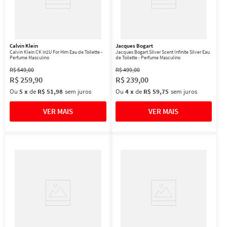
Calvin Klein
Jacques Bogart
Calvin Klein CK in2U For Him Eau de Toilette -
Jacques Bogart Silver Scent Infinite Silver Eau
Perfume Masculino
de Toilette - Perfume Masculino
R$
549
,
00
R$
499
,
00
R$
259
,
90
R$
239
,
00
Ou
5
x
de
R$ 51,98
sem juros
Ou
4
x
de
R$ 59,75
sem juros